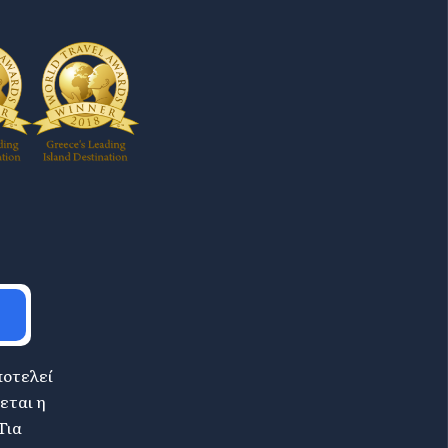
ποτελεί
εται η
Για