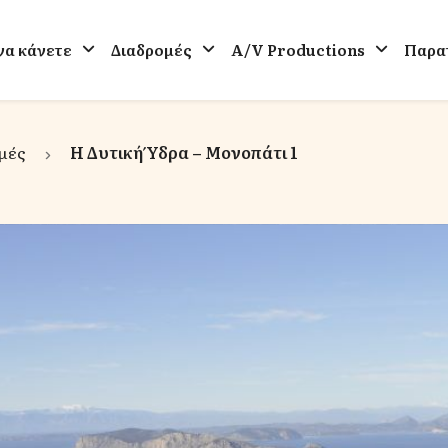
 να κάνετε
Διαδρομές
A/V Productions
Παρατ
μές
Η Δυτική Ύδρα – Μονοπάτι 1