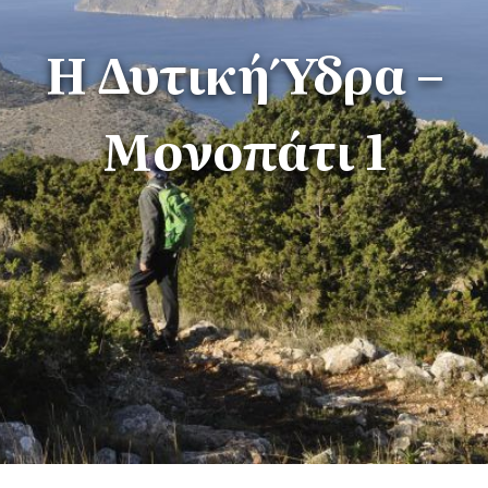
Η Δυτική Ύδρα –
Μονοπάτι 1