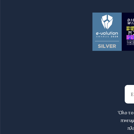
Όλο το
πνευμ
πλ