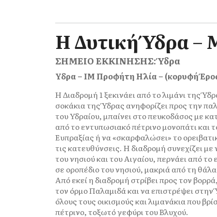
Η Δυτική Ύδρα – 
ΣΗΜΕΙΟ ΕΚΚΙΝΗΣΗΣ: Ύδρα
Υδρα – ΙΜ Προφήτη Ηλία – (κορυφή Έρος
Η Διαδρομή 1 ξεκινάει από το λιμάνι της Ύ
σοκάκια της Ύδρας ανηφορίζει προς την πα
του Υδραίου, μπαίνει στο πευκοδάσος με κ
από το εντυπωσιακό πέτρινο μονοπάτι και τ
Ευπραξίας ή να «σκαρφαλώσει» το ορειβατικ
τις κατευθύνσεις. Η διαδρομή συνεχίζει μ
του νησιού και του Αιγαίου, περνάει από το
σε οροπέδιο του νησιού, μακριά από τη θάλ
Από εκεί η διαδρομή στρίβει προς τον βορρ
τον όρμο Παλαμιδά και να επιστρέψει στην
όλους τους οικισμούς και λιμανάκια που βρί
πέτρινο, τοξωτό γεφύρι του Βλυχού.