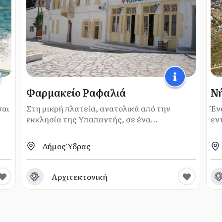
Φαρμακείο Ραφαλιά
Νή
σαι
Στη μικρή πλατεία, ανατολικά από την
Έν
εκκλησία της Υπαπαντής, σε ένα...
εν
Δήμος Ύδρας
Αρχιτεκτονική