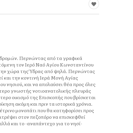
διαδρομών. Περνώντας από τα γραφικά
πτόμενη τον Ιερό Ναό Αγίου Κωνσταντίνου
 την χώρα της Ύδρας από ψηλά. Περνώντας
ί και την κοντινή Ιερά Μονή Αγίας
υ νησιού, και να απολαύσει θέα προς όλες
γότερο γνωστής νοτιοανατολικής πλευράς
ότερο οικισμό της Επισκοπής που βρίσκεται
ίκηση ακόμη και πριν τα ιστορικά χρόνια.
πέτρινο μονοπάτι που θα κατηφορίσει προς
ιτρέψει στον πεζοπόρο να επισκεφθεί
αλλά και το -αναπάντεχο για το νησί-