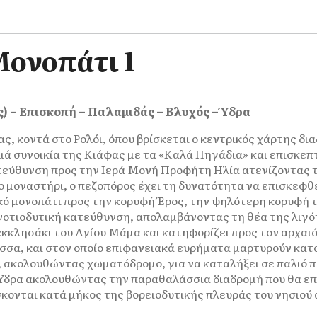
Μονοπάτι 1
) – Επισκοπή – Παλαμιδάς – Βλυχός – Ύδρα
δρας, κοντά στο Ρολόι, όπου βρίσκεται ο κεντρικός χάρτης 
λιά συνοικία της Κιάφας με τα «Καλά Πηγάδια» και επισκε
ατεύθυνση προς την Ιερά Μονή Προφήτη Ηλία ατενίζοντας
ο μοναστήρι, ο πεζοπόρος έχει τη δυνατότητα να επισκεφθε
ό μονοπάτι προς την κορυφή Έρος, την ψηλότερη κορυφή το
ε νοτιοδυτική κατεύθυνση, απολαμβάνοντας τη θέα της λι
 εκκλησάκι του Αγίου Μάμα και κατηφορίζει προς τον αρχαι
ασσα, και στον οποίο επιφανειακά ευρήματα μαρτυρούν κατο
ά, ακολουθώντας χωματόδρομο, για να καταλήξει σε παλιό 
 Ύδρα ακολουθώντας την παραθαλάσσια διαδρομή που θα επ
σκονται κατά μήκος της βορειοδυτικής πλευράς του νησιού 