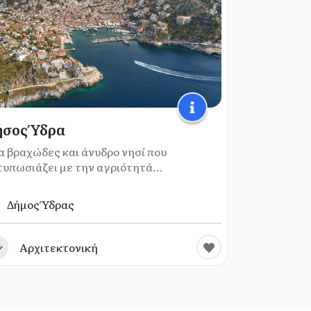
σος Ύδρα
α βραχώδες και άνυδρο νησί που
τυπωσιάζει με την αγριότητά...
Δήμος Ύδρας
Αρχιτεκτονική