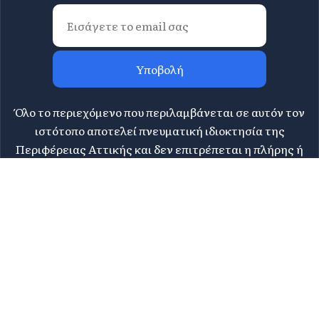
Υποβολή
Όλο το περιεχόμενο που περιλαμβάνεται σε αυτόν τον
ιστότοπο αποτελεί πνευματική ιδιοκτησία της
Περιφέρειας Αττικής και δεν επιτρέπεται η πλήρης ή
μερική αναπαραγωγή του καθ'οποιονδήποτε τρόπο. Για
πληροφορίες επικοινωνήστε με τη Διεύθυνση
Τουρισμού Περιφέρειας Αττικής στο
tourismos@patt.gov.gr
©
2026 Athens Attica - All rights reserved | Design &