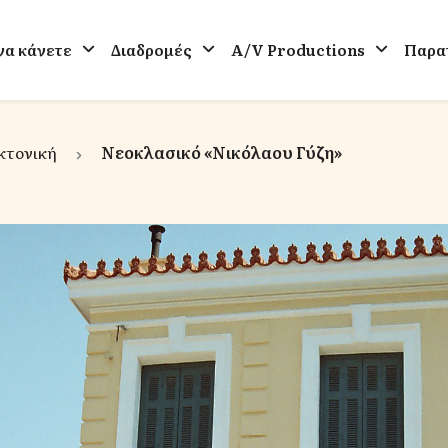
 να κάνετε
Διαδρομές
A/V Productions
Παρατ
κτονική
Νεοκλασικό «Νικόλαου Γύζη»