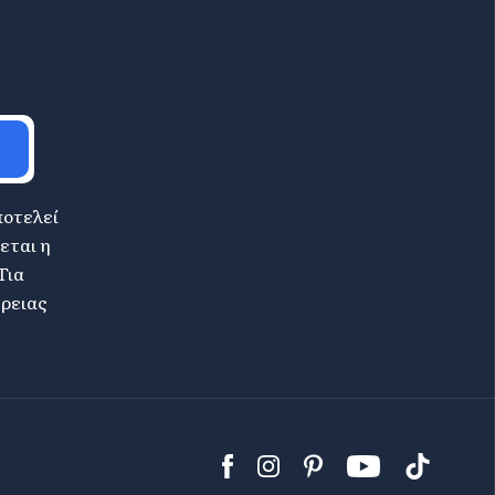
ποτελεί
εται η
Για
έρειας