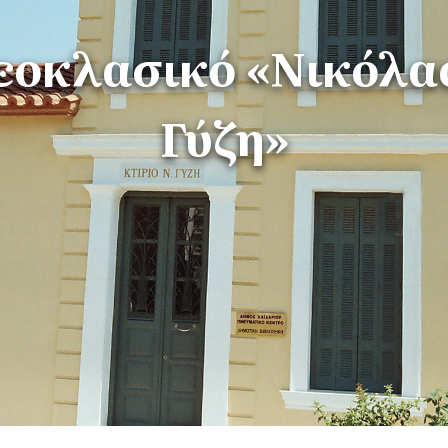
εοκλασικό «Νικόλα
Γύζη»