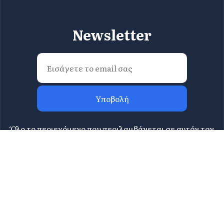
Newsletter
Υποβολή
Όλο το περιεχόμενο που περιλαμβάνεται σε αυτόν τον
ιστότοπο αποτελεί πνευματική ιδιοκτησία της
Περιφέρειας Αττικής και δεν επιτρέπεται η πλήρης ή
μερική αναπαραγωγή του καθ'οποιονδήποτε τρόπο. Για
πληροφορίες επικοινωνήστε με τη Διεύθυνση
Τουρισμού Περιφέρειας Αττικής στο
tourismos@patt.gov.gr