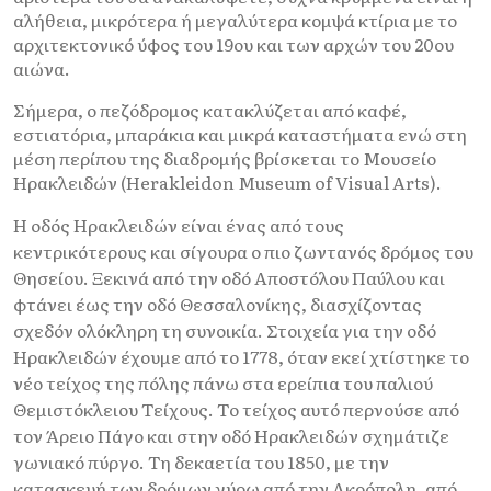
αλήθεια, μικρότερα ή μεγαλύτερα κομψά κτίρια με το
αρχιτεκτονικό ύφος του 19ου και των αρχών του 20ου
αιώνα.
Σήμερα, ο πεζόδρομος κατακλύζεται από καφέ,
εστιατόρια, μπαράκια και μικρά καταστήματα ενώ στη
μέση περίπου της διαδρομής βρίσκεται το Μουσείο
Ηρακλειδών (Herakleidon Museum of Visual Arts).
Η οδός Ηρακλειδών είναι ένας από τους
κεντρικότερους και σίγουρα ο πιο ζωντανός δρόμος του
Θησείου. Ξεκινά από την οδό Αποστόλου Παύλου και
φτάνει έως την οδό Θεσσαλονίκης, διασχίζοντας
σχεδόν ολόκληρη τη συνοικία. Στοιχεία για την οδό
Ηρακλειδών έχουμε από το 1778, όταν εκεί χτίστηκε το
νέο τείχος της πόλης πάνω στα ερείπια του παλιού
Θεμιστόκλειου Τείχους. Το τείχος αυτό περνούσε από
τον Άρειο Πάγο και στην οδό Ηρακλειδών σχημάτιζε
γωνιακό πύργο. Τη δεκαετία του 1850, με την
κατασκευή των δρόμων γύρω από την Ακρόπολη, από