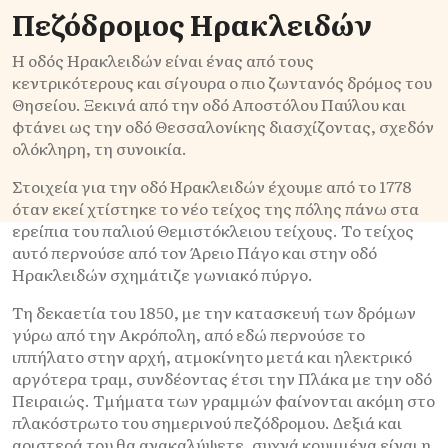
Πεζόδρομος Ηρακλειδών
Η οδός Ηρακλειδών είναι ένας από τους
κεντρικότερους και σίγουρα ο πιο ζωντανός δρόμος του
Θησείου. Ξεκινά από την οδό Αποστόλου Παύλου και
φτάνει ως την οδό Θεσσαλονίκης διασχίζοντας, σχεδόν
ολόκληρη, τη συνοικία.
Στοιχεία για την οδό Ηρακλειδών έχουμε από το 1778
όταν εκεί χτίστηκε το νέο τείχος της πόλης πάνω στα
ερείπια του παλιού Θεμιστόκλειου τείχους. Το τείχος
αυτό περνούσε από τον Άρειο Πάγο και στην οδό
Ηρακλειδών σχημάτιζε γωνιακό πύργο.
Τη δεκαετία του 1850, με την κατασκευή των δρόμων
γύρω από την Ακρόπολη, από εδώ περνούσε το
ιππήλατο στην αρχή, ατμοκίνητο μετά και ηλεκτρικό
αργότερα τραμ, συνδέοντας έτσι την Πλάκα με την οδό
Πειραιώς. Τμήματα των γραμμών φαίνονται ακόμη στο
πλακόστρωτο του σημερινού πεζόδρομου. Δεξιά και
αριστερά του θα ανακαλύψετε, συχνά κρυμμένα είναι η