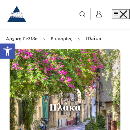
Go to home
Me
Αρχική Σελίδα
Εμπειρίες
Πλάκα
Ανοίξτε τη γραμμή εργαλείων
Πλάκα