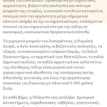
Αθήνα του 19ου αιώνα. Προικισμένη με σημαντικές
αρχαιότητες, βυζαντινές εκκλησίες και νεότερα
μνημεία της ιστορίας, η συνοικία των θεών κατοικείται
συνεχώς από την αρχαιότητα μέχρι σήμερα και
πάντοτε υπήρξε αν όχι το σημαντικότερο, τουλάχιστον
ένα από τα πιο σημαντικά κέντρα της πόλης σε
οικονομικό, κοινωνικό και θρησκευτικό επίπεδο.
Το χορηγικό μνημείο του Λυσικράτους, η Ρωμαϊκή
Αγορά, η Αγία Αικατερίνη, οι βυζαντινές εκκλησίες, τα
τζαμιά, το ανακαινισμένο τούρκικο Χαμάμ, το Παλιό
Πανεπιστήμιο, το αρχοντικό των Μπενιζέλων, το παλιό
Δημοτικό σχολείο, τα πολλά αρχοντικά και απλά σπίτια
της ελεύθερης πόλης είναι μερικά από τα πιο
χαρακτηριστικά αξιοθέατα της πανάρχαιας αυτής
Αθηναϊκής γειτονιάς, και ίσως της αρχαιότερης
συνοικίας της Ευρώπης με πάνω από 3.500 χρόνια
ζωής.
Σε κάθε βήμα, η Πλάκα θα σας εκπλήξει. Εμπορικά
καταστήματα, παραδοσιακές ταβέρνες, γοητευτικές