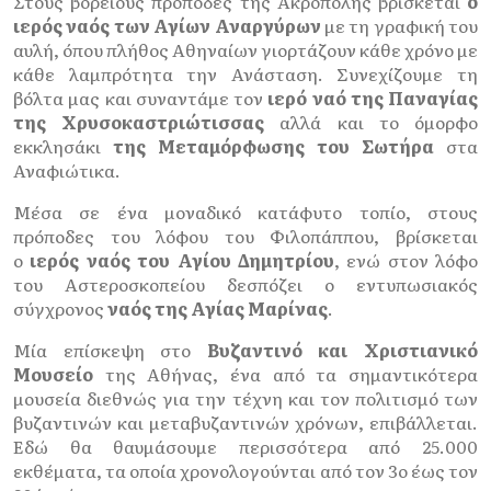
Στους βόρειους πρόποδες της Ακρόπολης βρίσκεται
ο
ιερός ναός των Αγίων Αναργύρων
με τη γραφική του
αυλή, όπου πλήθος Αθηναίων γιορτάζουν κάθε χρόνο με
κάθε λαμπρότητα την Ανάσταση. Συνεχίζουμε τη
βόλτα μας και συναντάμε τον
ιερό ναό της Παναγίας
της Χρυσοκαστριώτισσας
αλλά και το όμορφο
εκκλησάκι
της Μεταμόρφωσης του Σωτήρα
στα
Αναφιώτικα.
Μέσα σε ένα μοναδικό κατάφυτο τοπίο, στους
πρόποδες του λόφου του Φιλοπάππου, βρίσκεται
ο
ιερός ναός του Αγίου Δημητρίου
, ενώ στον λόφο
του Αστεροσκοπείου δεσπόζει ο εντυπωσιακός
σύγχρονος
ναός της Αγίας Μαρίνας
.
Μία επίσκεψη στο
Βυζαντινό και Χριστιανικό
Μουσείο
της Αθήνας, ένα από τα σημαντικότερα
μουσεία διεθνώς για την τέχνη και τον πολιτισμό των
βυζαντινών και μεταβυζαντινών χρόνων, επιβάλλεται.
Εδώ θα θαυμάσουμε περισσότερα από 25.000
εκθέματα, τα οποία χρονολογούνται από τον 3ο έως τον