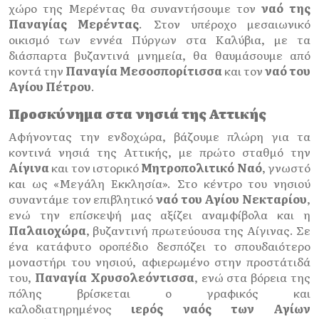
χώρο της Μερέντας θα συναντήσουμε τον
ναό της
Παναγίας Μερέντας
. Στον υπέροχο μεσαιωνικό
οικισμό των εννέα Πύργων στα Καλύβια, με τα
διάσπαρτα βυζαντινά μνημεία, θα θαυμάσουμε από
κοντά την
Παναγία Μεσοσπορίτισσα
και τον
ναό του
Αγίου Πέτρου
.
Προσκύνημα στα νησιά της Αττικής
Αφήνοντας την ενδοχώρα, βάζουμε πλώρη για τα
κοντινά νησιά της Αττικής, με πρώτο σταθμό την
Αίγινα
και τον ιστορικό
Μητροπολιτικό Ναό
, γνωστό
και ως «Μεγάλη Εκκλησία». Στο κέντρο του νησιού
συναντάμε τον επιβλητικό
ναό του Αγίου Νεκταρίου
,
ενώ την επίσκεψή μας αξίζει αναμφίβολα και η
Παλαιοχώρα
, βυζαντινή πρωτεύουσα της Αίγινας. Σε
ένα κατάφυτο οροπέδιο δεσπόζει το σπουδαιότερο
μοναστήρι του νησιού, αφιερωμένο στην προστάτιδά
του,
Παναγία Χρυσολεόντισσα
, ενώ στα βόρεια της
πόλης βρίσκεται ο γραφικός και
καλοδιατηρημένος
ιερός ναός των Αγίων