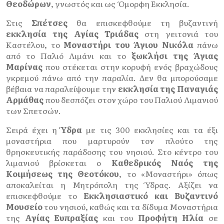
Θεοδώρων
, γνωστός και ως Όμορφη Εκκλησία.
Στις
Σπέτσες
θα επισκεφθούμε τη βυζαντινή
εκκλησία της Αγίας Τριάδας
στη γειτονιά του
Καστέλου, το
Μοναστήρι του Άγιου Νικόλα
πάνω
από το Παλιό Λιμάνι και το
ξωκλήσι της Άγιας
Μαρίνας
που στέκεται στην κορυφή ενός βραχώδους
γκρεμού πάνω από την παραλία. Δεν θα μπορούσαμε
βέβαια να παραλείψουμε την
εκκλησία της Παναγιάς
Αρμάθας
που δεσπόζει στον χώρο του Παλιού Λιμανιού
των Σπετσών.
Σειρά έχει η
Ύδρα
με τις
300 εκκλησίες και τα έξι
μοναστήρια που μαρτυρούν τον πλούτο της
θρησκευτικής παράδοσης του νησιού. Στο κέντρο του
λιμανιού βρίσκεται ο
Καθεδρικός Ναός της
Κοιμήσεως της Θεοτόκου
, το «Μοναστήρι» όπως
αποκαλείται η Μητρόπολη της Ύδρας. Αξίζει να
επισκεφθούμε το
Εκκλησιαστικό και Βυζαντινό
Μουσείο
του νησιού, καθώς και τα δίδυμα Μοναστήρια
της
Αγίας Ευπραξίας
και του
Προφήτη Ηλία
σε