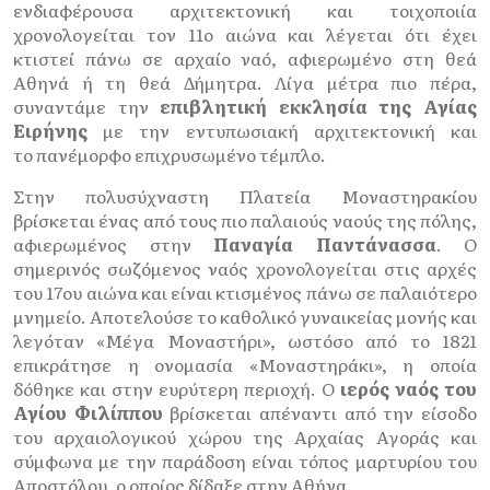
ενδιαφέρουσα αρχιτεκτονική και τοιχοποιία
χρονολογείται τον 11ο αιώνα και λέγεται ότι έχει
κτιστεί πάνω σε αρχαίο ναό, αφιερωμένο στη θεά
Αθηνά ή τη θεά Δήμητρα. Λίγα μέτρα πιο πέρα,
συναντάμε την
επιβλητική εκκλησία της Αγίας
Ειρήνης
με την εντυπωσιακή αρχιτεκτονική και
το πανέμορφο επιχρυσωμένο τέμπλο.
Στην πολυσύχναστη Πλατεία Μοναστηρακίου
βρίσκεται ένας από τους πιο παλαιούς ναούς της πόλης,
αφιερωμένος στην
Παναγία Παντάνασσα
. Ο
σημερινός σωζόμενος ναός χρονολογείται στις αρχές
του 17ου αιώνα και είναι κτισμένος πάνω σε παλαιότερο
μνημείο. Αποτελούσε το καθολικό γυναικείας μονής και
λεγόταν «Μέγα Μοναστήρι», ωστόσο από το 1821
επικράτησε η ονομασία «Μοναστηράκι», η οποία
δόθηκε και στην ευρύτερη περιοχή. Ο
ιερός ναός του
Αγίου Φιλίππου
βρίσκεται απέναντι από την είσοδο
του αρχαιολογικού χώρου της Αρχαίας Αγοράς και
σύμφωνα με την παράδοση είναι τόπος μαρτυρίου του
Αποστόλου, ο οποίος δίδαξε στην Αθήνα.