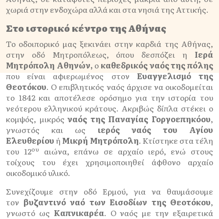
χωριά στην ενδοχώρα αλλά και στα νησιά της Αττικής.
Στο ιστορικό κέντρο της Αθήνας
Το οδοιπορικό μας ξεκινάει στην καρδιά της Αθήνας,
στην οδό Μητροπόλεως, όπου δεσπόζει η
Ιερά
Μητρόπολη Αθηνών,
ο
καθεδρικός ναός της πόλης
που είναι αφιερωμένος στον
Ευαγγελισμό της
Θεοτόκου
. Ο επιβλητικός ναός άρχισε να οικοδομείται
το 1842 και αποτέλεσε ορόσημο για την ιστορία του
νεότερου ελληνικού κράτους. Ακριβώς δίπλα στέκει ο
κομψός, μικρός
ναός της Παναγίας Γοργοεπηκόου
,
γνωστός και ως
ιερός ναός του Αγίου
Ελευθερίου
ή
Μικρή Μητρόπολη
. Κτίστηκε στα τέλη
ου
του 12
αιώνα, επάνω σε αρχαίο ιερό, ενώ στους
τοίχους του έχει χρησιμοποιηθεί άφθονο αρχαίο
οικοδομικό υλικό.
Συνεχίζουμε στην οδό Ερμού, για να θαυμάσουμε
τον
βυζαντινό ναό των Εισοδίων της Θεοτόκου
,
γνωστό ως
Καπνικαρέα
. Ο ναός με την εξαιρετικά