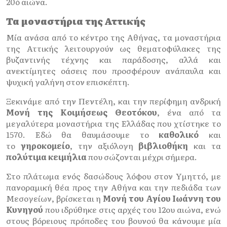
20ό αιώνα.
Τα μοναστήρια της Αττικής
Μία ανάσα από το κέντρο της Αθήνας, τα μοναστήρια
της Αττικής λειτουργούν ως θεματοφύλακες της
βυζαντινής τέχνης και παράδοσης, αλλά και
ανεκτίμητες οάσεις που προσφέρουν ανάπαυλα και
ψυχική γαλήνη στον επισκέπτη.
Ξεκινάμε από την Πεντέλη, και την περίφημη ανδρική
Μονή της Κοιμήσεως Θεοτόκου
, ένα από τα
μεγαλύτερα μοναστήρια της Ελλάδας που χτίστηκε το
1570. Εδώ θα θαυμάσουμε το
καθολικό
και
το
γηροκομείο
, την αξιόλογη
βιβλιοθήκη
και τα
πολύτιμα κειμήλια
που σώζονται μέχρι σήμερα.
Στο πλάτωμα ενός δασώδους λόφου στον Υμηττό, με
πανοραμική θέα προς την Αθήνα και την πεδιάδα των
Μεσογείων, βρίσκεται η
Μονή του Αγίου Ιωάννη του
Κυνηγού
που ιδρύθηκε στις αρχές του 12ου αιώνα, ενώ
στους βόρειους πρόποδες του βουνού θα κάνουμε μία