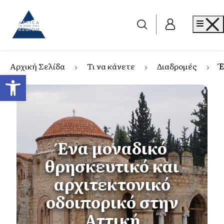
Go to home
Me
Αρχική Σελίδα
Τι να κάνετε
Διαδρομές
Έ
Ανοίξτε τη γραμμή εργαλείων
Ένα μοναδικό
θρησκευτικό και
αρχιτεκτονικό
οδοιπορικό στην
Αττική