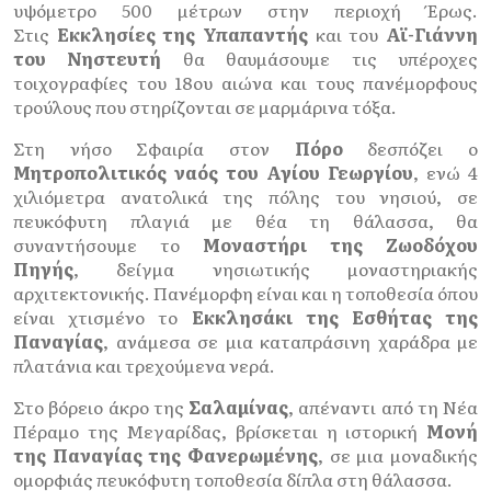
υψόμετρο 500 μέτρων στην περιοχή Έρως.
Στις
Εκκλησίες της Υπαπαντής
και του
Αϊ-Γιάννη
του Νηστευτή
θα θαυμάσουμε τις υπέροχες
τοιχογραφίες του 18ου αιώνα και τους πανέμορφους
τρούλους που στηρίζονται σε μαρμάρινα τόξα.
Στη νήσο Σφαιρία στον
Πόρο
δεσπόζει ο
Μητροπολιτικός ναός του Αγίου Γεωργίου
, ενώ 4
χιλιόμετρα ανατολικά της πόλης του νησιού, σε
πευκόφυτη πλαγιά με θέα τη θάλασσα, θα
συναντήσουμε το
Μοναστήρι της Ζωοδόχου
Πηγής
, δείγμα νησιωτικής μοναστηριακής
αρχιτεκτονικής. Πανέμορφη είναι και η τοποθεσία όπου
είναι χτισμένο το
Εκκλησάκι της Εσθήτας της
Παναγίας
, ανάμεσα σε μια καταπράσινη χαράδρα με
πλατάνια και τρεχούμενα νερά.
Στο βόρειο άκρο της
Σαλαμίνας
, απέναντι από τη Νέα
Πέραμο της Μεγαρίδας, βρίσκεται η ιστορική
Μονή
της Παναγίας της Φανερωμένης
, σε μια μοναδικής
ομορφιάς πευκόφυτη τοποθεσία δίπλα στη θάλασσα.