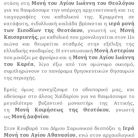
στάση στη
Μονή του Αγίου Ιωάννη του Θεολόγου
για να θαυμάσουμε την υπέροχη αρχιτεκτονική και τις
τοιχογραφίες του καθολικού της. Κρυμμένη σε
κατάφυτη, ειδυλλιακή κοιλάδα βρίσκεται η
ιερά μονή
των Εισοδίων της Θεοτόκου
, γνωστή ως
Μονή
Καισαριανής
, με καθολικό που χρονολογείται στον 11ο
αιώνα και θεωρείται σταθμός στην εξέλιξη της
ελλαδικής ναοδομίας. Η εντυπωσιακή
Μονή Αστερίου
που μοιάζει με φρούριο και η
Μονή του Αγίου Ιωάννη
του Καρέα
, λίγο έξω από τον ομώνυμο οικισμό,
συμπληρώνουν το πανόραμα θρησκευτικών θησαυρών
της περιοχής.
Εμείς όμως συνεχίζουμε το οδοιπορικό μας, και
οδεύουμε στο άλσος Χαϊδαρίου για να θαυμάσουμε το
μεγαλύτερο βυζαντινό μοναστήρι της Αττικής,
τη
Μονή Κοιμήσεως της Θεοτόκου
, γνωστή
ως
Μονή Δαφνίου
.
Στον Κουβαρά του Δήμου Σαρωνικού δεσπόζει η
Ιερά
Μονή του Αγίου Αθανασίου
, ενώ στον αρχαιολογικό