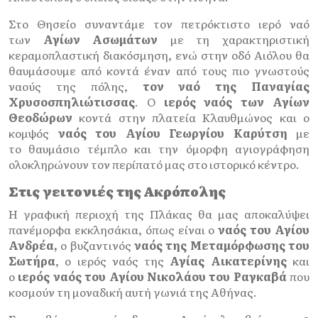
Στο Θησείο συναντάμε τον πετρόκτιστο ιερό ναό
των
Αγίων Ασωμάτων
με τη χαρακτηριστική
κεραμοπλαστική διακόσμηση, ενώ στην οδό Αιόλου θα
θαυμάσουμε από κοντά έναν από τους πιο γνωστούς
ναούς της πόλης,
τον ναό της Παναγίας
Χρυσοσπηλιώτισσας
. Ο
ιερός
ναός των Αγίων
Θεοδώρων
κοντά στην πλατεία Κλαυθμώνος και ο
κομψός
ναός του Αγίου Γεωργίου Καρύτση
με
το θαυμάσιο τέμπλο και την όμορφη αγιογράφηση
ολοκληρώνουν τον περίπατό μας στο ιστορικό κέντρο.
Στις γειτονιές της Ακρόπολης
Η γραφική περιοχή της Πλάκας θα μας αποκαλύψει
πανέμορφα εκκλησάκια, όπως είναι ο
ναός του Αγίου
Ανδρέα,
ο βυζαντινός
ναός της Μεταμόρφωσης του
Σωτήρα
, ο ιερός ναός της
Αγίας Αικατερίνης
και
ο
ιερός ναός του Αγίου Νικολάου του Ραγκαβά
που
κοσμούν τη μοναδική αυτή γωνιά της Αθήνας.