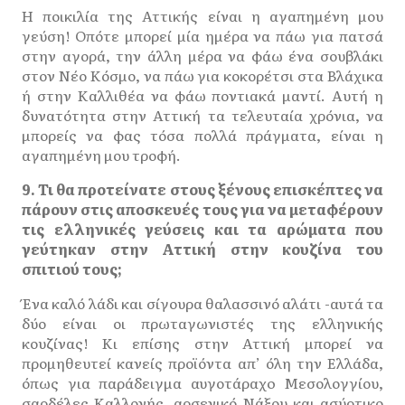
Η ποικιλία της Αττικής είναι η αγαπημένη μου
γεύση! Οπότε μπορεί μία ημέρα να πάω για πατσά
στην αγορά, την άλλη μέρα να φάω ένα σουβλάκι
στον Νέο Κόσμο, να πάω για κοκορέτσι στα Βλάχικα
ή στην Καλλιθέα να φάω ποντιακά μαντί. Αυτή η
δυνατότητα στην Αττική τα τελευταία χρόνια, να
μπορείς να φας τόσα πολλά πράγματα, είναι η
αγαπημένη μου τροφή.
9. Τι θα προτείνατε στους ξένους επισκέπτες να
πάρουν στις αποσκευές τους για να μεταφέρουν
τις ελληνικές γεύσεις και τα αρώματα που
γεύτηκαν στην Αττική στην κουζίνα του
σπιτιού τους;
Ένα καλό λάδι και σίγουρα θαλασσινό αλάτι -αυτά τα
δύο είναι οι πρωταγωνιστές της ελληνικής
κουζίνας! Κι επίσης στην Αττική μπορεί να
προμηθευτεί κανείς προϊόντα απ’ όλη την Ελλάδα,
όπως για παράδειγμα αυγοτάραχo Μεσολογγίου,
σαρδέλες Καλλονής, αρσενικό Νάξου και ασύρτικο