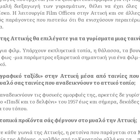
μαλή διεξαγωγή των γυρισμάτων, θέλει να έχει όλες τ
ίσκο. Η λειτουργία Film Offices στην Αττική και σε άλλε
ς παράγοντες που πιστεύω ότι θα ενισχύσουν περαιτέρ
α.
 της Αττικής θα επιλέγατε για τα γυρίσματα μιας ταινί
για φιλμ. Υπάρχουν εκπληκτικά τοπία, η θάλασσα, τα βου
ε φως -μια παράμετρος εξαιρετικά σημαντική για ένα φιλμ-,
κό.
ογραφικό ταξίδι» στην Αττική μέσα από ταινίες πο
αλό σας ταινίες που αναδεικνύουν το αττικό τοπίο;
αναδεικνύουν τις φυσικές ομορφιές της, αρκετές δε γυρίσ
 «Παιδί και το δελφίνι» του 1957 έως και σήμερα, δεκάδες
α του τόπου.
α τοπικά προϊόντα σάς φέρνουν στο μυαλό την Αττική;
σε κάθε γωνιά της Αττικής, η ρετσίνα που παράγεται στα 
ία της Αθήνας, ο χαλβάς από το Κερατσίνι αλλά και τα… 