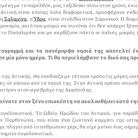
μένη με το παρελθόν, μας ταξιδεύει πίσω στον χρόνο, ενώ 
 Αττική είναι επίσης πολύ διαφορετικά, προσφέρουν ενδ
 η
Σαλαμίνα
, η
Ύδρα
, είναι στολίδια στον Σαρωνικό. Η διαμ
ρονομία, αυτό που μπορώ να πω είναι ότι δεν υπάρχει ξένο
ο Πασαλιμάνι και με κερδίζουν πάντα οι παλιές μικρές 
κτογραμμή και τα πανέμορφα νησιά της αποτελεί έ
σε μία μόνο ημέρα. Τι θα περιελάμβανε το δικό σας π
 της Αττικής. Θα συνδύαζα με τέτοιον τρόπο τις μέρες ώ
ες σε κάποιο από τα νησιά της. Στην Αττική πρέπει οπωσδ
πατήσει στον ιερό βράχο της Ακρόπολης.
οτείνατε στον ξένο επισκέπτη να ακολουθήσει κατά τη
γκλονιστικά. Το Ωδείο Ηρώδου του Αττικού, για παράδει
 Παρθενώνα, που είναι ένα ζωντανό κομμάτι της ιστορ
ίχε πληγεί από το ανθρώπινο χέρι, θα είχε μείνει έως σήμ
μνημείο συγκλονιστικό.