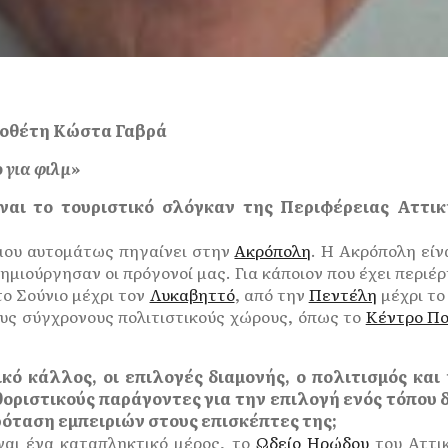
νοθέτη Κώστα Γαβρά
 για φιλμ»
ίναι το τουριστικό σλόγκαν της Περιφέρειας Αττι
 μου αυτομάτως πηγαίνει στην
Ακρόπολη
. Η Ακρόπολη είν
δημιούργησαν οι πρόγονοί μας. Για κάποιον που έχει περιέρ
το Σούνιο μέχρι τον
Λυκαβηττό
, από την
Πεντέλη
μέχρι τ
ους σύγχρονους πολιτιστικούς χώρους, όπως το
Κέντρο Πο
ικό κάλλος, οι επιλογές διαμονής, ο πολιτισμός και
ριστικούς παράγοντες για την επιλογή ενός τόπου δ
όταση εμπειριών στους επισκέπτες της;
ναι ένα καταπληκτικό μέρος, το
Ωδείο Ηρώδου
του Αττικ