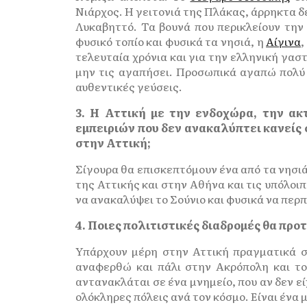
Νιάρχος. Η γειτονιά της Πλάκας, άρρηκτα δε
Λυκαβηττό. Τα βουνά που περικλείουν την
φυσικό τοπίο και φυσικά τα νησιά, η
Αίγινα
,
τελευταία χρόνια και για την ελληνική γαστ
μην τις αγαπήσει. Προσωπικά αγαπώ πολύ τ
αυθεντικές γεύσεις.
3. Η Αττική με την ενδοχώρα, την α
εμπειριών που δεν ανακαλύπτει κανείς 
στην Αττική;
Σίγουρα θα επισκεπτόμουν ένα από τα νησιά
της Αττικής και στην Αθήνα και τις υπόλοιπ
να ανακαλύψει το Σούνιο και φυσικά να περ
4. Ποιες πολιτιστικές διαδρομές θα πρ
Υπάρχουν μέρη στην Αττική πραγματικά συ
αναφερθώ και πάλι στην Ακρόπολη και τον
αντανακλάται σε ένα μνημείο, που αν δεν ε
ολόκληρες πόλεις ανά τον κόσμο. Είναι ένα 