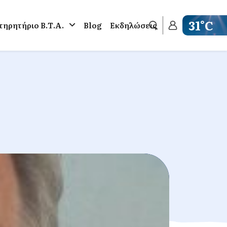
31°C
ηρητήριο Β.Τ.Α.
Blog
Εκδηλώσεις
Get weathe