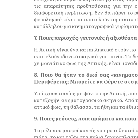
τις απαραίτητες προϋποθέσεις για την ο
διαφορετική περίπτωση, δεν θα πάρει το ρ
φορολογικά κίνητρα αποτελούν σημαντικού
κατάλληλου για κινηματογραφικά γυρίσματ
7. Ποιες περιοχές-γειτονιές ή αξιοθέατα
Η Αττική είναι ένα καταπληκτικό στούντιο 
αποτελούν ιδανικό σκηνικό για ταινία. Το δ
χειμωνιάτικο φως της Αττικής, είναι μοναδι
8. Ποιο θα ήταν το δικό σας «κινηματ
Περιφέρειας; Μπορείτε να φέρετε στο μυ
Υπάρχουν ταινίες με φόντο την Αττική, που 
κατεξοχήν κινηματογραφικό σκηνικό. Από το
αττικό φως, τη θάλασσα, τα ήθη και τα έθιμ
9. Ποιες γεύσεις, ποια αρώματα και ποι
Το μέλι που μπορεί κανείς να προμηθευτεί 
πιάτα, το κανταΐφι στα παλιά ζαχαροπλαστε