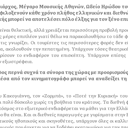
Νιάρχος, Μέγαρο Μουσικής Αθηνών, Ωδείο Ηρώδου το
ι φιλοξενούν κάθε χρόνο πλήθος ελληνικών και διεθν
κής μπορεί να αποτελέσει πόλο έλξης για τον ξένο επ
είναι θελκτική, αλλά χρειάζεται περισσότερη προβολή προ
ς μέρες επιπλέον γιατί θέλω να παρακολουθήσω το τάδε φ
 τις γνωρίζει. Οι τουρίστες τις περισσότερες φορές δεν 
εία, ακολουθούν την πεπατημένη. Υπάρχουν τόσες θεατρικέ
ρίσουν το ενδιαφέρον του επισκέπτη. Υπάρχουν επίσης 
ην εξωστρέφεια.
φος περνά συχνά τα σύνορα της χώρας με προορισμού
μέσα από τον κινηματογράφο μπορεί να αναδείξει τη
ου Κακογιάννη, τον «Ζορμπά», το «Ποτέ την Κυριακή» του
ι πολύ δύσκολο χωρίς τη βοήθεια του κράτους. Τα διεθνή φ
 κόσμος στο εξωτερικό ενδιαφέρεται να μάθει για την Ελλ
ο θα είναι. Και οι διεθνείς παραγωγές με γυρίσματα στην
τικούς ηθοποιούς και σκηνοθέτες, υπάρχουν όλες οι καλλι
ωγός που έρχεται για να ξοδέψει εκατομμύρια για την παρ