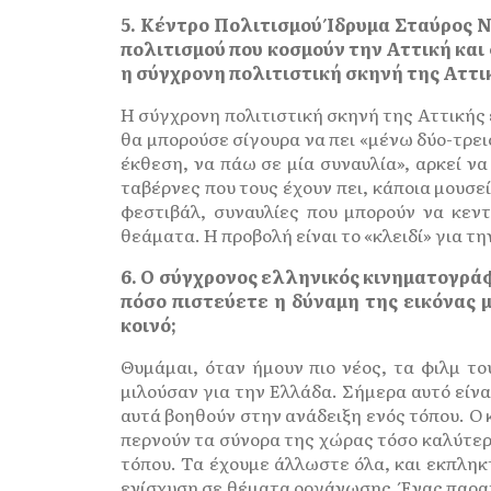
5. Κέντρο Πολιτισμού Ίδρυμα Σταύρος 
πολιτισμού που κοσμούν την Αττική κα
η σύγχρονη πολιτιστική σκηνή της Αττι
Η σύγχρονη πολιτιστική σκηνή της Αττικής 
θα μπορούσε σίγουρα να πει «μένω δύο-τρει
έκθεση, να πάω σε μία συναυλία», αρκεί να
ταβέρνες που τους έχουν πει, κάποια μουσ
φεστιβάλ, συναυλίες που μπορούν να κεντ
θεάματα. Η προβολή είναι το «κλειδί» για τ
6. Ο σύγχρονος ελληνικός κινηματογρά
πόσο πιστεύετε η δύναμη της εικόνας 
κοινό;
Θυμάμαι, όταν ήμουν πιο νέος, τα φιλμ τ
μιλούσαν για την Ελλάδα. Σήμερα αυτό είνα
αυτά βοηθούν στην ανάδειξη ενός τόπου. Ο
περνούν τα σύνορα της χώρας τόσο καλύτερ
τόπου. Τα έχουμε άλλωστε όλα, και εκπληκ
ενίσχυση σε θέματα οργάνωσης. Ένας παραγ