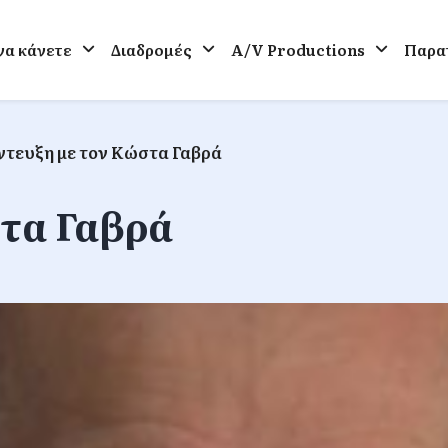
 να κάνετε
Διαδρομές
A/V Productions
Παρατ
ντευξη με τον Κώστα Γαβρά
στα Γαβρά