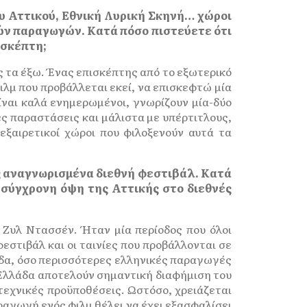
υ Αττικού, Εθνική Λυρική Σκηνή… χώροι
ών παραγωγών. Κατά πόσο πιστεύετε ότι
ισκέπτη;
ς τα έξω. Ένας επισκέπτης από το εξωτερικό
ιλμ που προβάλλεται εκεί, να επισκεφτώ μία
είναι καλά ενημερωμένοι, γνωρίζουν μία-δύο
ς παραστάσεις και μάλιστα με υπέρτιτλους,
εξαιρετικοί χώροι που φιλοξενούν αυτά τα
ς αναγνωρισμένα διεθνή φεστιβάλ. Κατά
 σύγχρονη όψη της Αττικής στο διεθνές
 Ζυλ Ντασσέν. Ήταν μία περίοδος που όλοι
εστιβάλ και οι ταινίες που προβάλλονται σε
άδα, όσο περισσότερες ελληνικές παραγωγές
 Ελλάδα αποτελούν σημαντική διαφήμιση του
τεχνικές προϋποθέσεις. Ωστόσο, χρειάζεται
αγωγή ενός φιλμ θέλει να έχει εξασφαλίσει