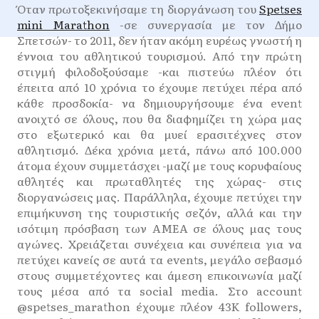
Όταν πρωτοξεκινήσαμε τη διοργάνωση του
Spetses
mini Marathon
-σε συνεργασία με τον Δήμο
Σπετσών- το 2011, δεν ήταν ακόμη ευρέως γνωστή η
έννοια του αθλητικού τουρισμού. Από την πρώτη
στιγμή φιλοδοξούσαμε -και πιστεύω πλέον ότι
έπειτα από 10 χρόνια το έχουμε πετύχει πέρα από
κάθε προσδοκία- να δημιουργήσουμε ένα event
ανοιχτό σε όλους, που θα διαφημίζει τη χώρα μας
στο εξωτερικό και θα μυεί ερασιτέχνες στον
αθλητισμό. Δέκα χρόνια μετά, πάνω από 100.000
άτομα έχουν συμμετάσχει -μαζί με τους κορυφαίους
αθλητές και πρωταθλητές της χώρας- στις
διοργανώσεις μας. Παράλληλα, έχουμε πετύχει την
επιμήκυνση της τουριστικής σεζόν, αλλά και την
ισότιμη πρόσβαση των ΑΜΕΑ σε όλους μας τους
αγώνες. Χρειάζεται συνέχεια και συνέπεια για να
πετύχει κανείς σε αυτά τα events, μεγάλο σεβασμό
στους συμμετέχοντες και άμεση επικοινωνία μαζί
τους μέσα από τα social media. Στο account
@spetses_marathon έχουμε πλέον 43Κ followers,