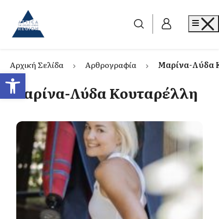
Go to home
Me
Αρχική Σελίδα
Αρθρογραφία
Μαρίνα-Λύδα 
Ανοίξτε τη γραμμή εργαλείων
Μαρίνα-Λύδα Κουταρέλλη