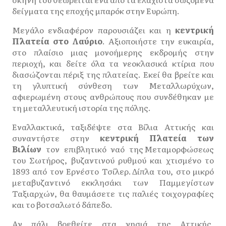
δείγματα της εποχής μπαρόκ στην Ευρώπη.
Μεγάλο ενδιαφέρον παρουσιάζει και η
κεντρική
Πλατεία στο Λαύριο
. Αξιοποιήστε την ευκαιρία,
στο πλαίσιο μιας μονοήμερης εκδρομής στην
περιοχή, και δείτε όλα τα νεοκλασικά κτίρια που
διασώζονται πέριξ της πλατείας. Εκεί θα βρείτε και
τη γλυπτική σύνθεση των Μεταλλωρύχων,
αφιερωμένη στους ανθρώπους που συνδέθηκαν με
τη μεταλλευτική ιστορία της πόλης.
Εναλλακτικά, ταξιδέψτε στα Βίλια Αττικής και
συναντήστε στην
κεντρική Πλατεία των
Βιλίων
τον επιβλητικό ναό της Μεταμορφώσεως
του Σωτήρος, βυζαντινού ρυθμού και χτισμένο το
1893 από τον Ερνέστο Τσίλερ. Δίπλα του, στο μικρό
μεταβυζαντινό εκκλησάκι των Παμμεγίστων
Ταξιαρχών, θα θαυμάσετε τις παλιές τοιχογραφίες
και το βοτσαλωτό δάπεδο.
Αν πάλι βρεθείτε στα νησιά της Αττικής,