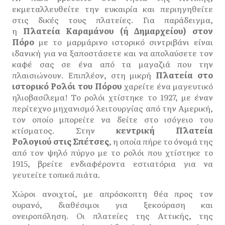
εκμεταλλευθείτε την ευκαιρία και περιηγηθείτε
στις δικές τους πλατείες. Για παράδειγμα,
η
Πλατεία Καραμάνου (ή Δημαρχείου) στον
Πόρο
με το μαρμάρινο ιστορικό σιντριβάνι είναι
ιδανική για να ξαποστάσετε και να απολαύσετε τον
καφέ σας σε ένα από τα μαγαζιά που την
πλαισιώνουν. Επιπλέον, στη μικρή
Πλατεία στο
ιστορικό Ρολόι του Πόρου
χαρείτε ένα μαγευτικό
ηλιοβασίλεμα! Το ρολόι χτίστηκε το 1927, με έναν
περίτεχνο μηχανισμό λειτουργίας από την Αμερική,
τον οποίο μπορείτε να δείτε στο ισόγειο του
κτίσματος. Στην
κεντρική Πλατεία
Ρολογιού
στις Σπέτσες
, η οποία πήρε το όνομά της
από τον ψηλό πύργο με το ρολόι που χτίστηκε το
1915, βρείτε ενδιαφέροντα εστιατόρια για να
γευτείτε τοπικά πιάτα.
Χώροι ανοιχτοί, με απρόσκοπτη θέα προς τον
ουρανό, διαθέσιμοι για ξεκούραση και
ονειροπόληση. Οι πλατείες της Αττικής, της