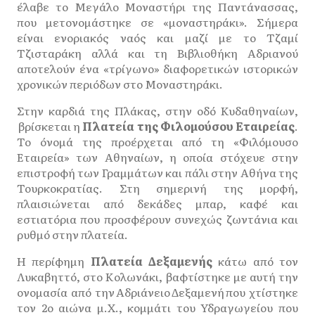
έλαβε το Μεγάλο Μοναστήρι της Παντάνασσας,
που μετονομάστηκε σε «μοναστηράκι». Σήμερα
είναι ενοριακός ναός και μαζί με το Τζαμί
Τζισταράκη αλλά και τη Βιβλιοθήκη Αδριανού
αποτελούν ένα «τρίγωνο» διαφορετικών ιστορικών
χρονικών περιόδων στο Μοναστηράκι.
Στην καρδιά της Πλάκας, στην οδό Κυδαθηναίων,
βρίσκεται η
Πλατεία της Φιλομούσου Εταιρείας
.
Το όνομά της προέρχεται από τη «Φιλόμουσο
Εταιρεία» των Αθηναίων, η οποία στόχευε στην
επιστροφή των Γραμμάτων και πάλι στην Αθήνα της
Τουρκοκρατίας. Στη σημερινή της μορφή,
πλαισιώνεται από δεκάδες μπαρ, καφέ και
εστιατόρια που προσφέρουν συνεχώς ζωντάνια και
ρυθμό στην πλατεία.
Η περίφημη
Πλατεία Δεξαμενής
κάτω από τον
Λυκαβηττό, στο Κολωνάκι, βαφτίστηκε με αυτή την
ονομασία από την Αδριάνειο Δεξαμενή που χτίστηκε
τον 2ο αιώνα μ.Χ., κομμάτι του Υδραγωγείου που