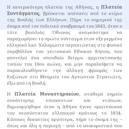
Η κεντρικότερη πλατεία της Αθήνας, η
Πλατεία
Συντάγματος
, βρίσκεται απέναντι από το κτίριο
της Βουλής των Ελλήνων. Πήρε το σημερινό της
όνομα από τον πολιτικό αναβρασμό του 1843, όταν ο
τότε βασιλιάς Όθωνας αναγκάστηκε να
παραχωρήσει το πρώτο σύνταγμα στον εξεγερμένο
ελληνικό λαό. Χαλαρώστε περπατώντας στο φυσικό
περιβάλλον του γειτονικού Εθνικού Κήπου, που
αποτελεί ένα σπουδαίο δείγμα αρχιτεκτονικής
τοπίου του 19ου αιώνα, και μην παραλείψετε να
παρακολουθήσετε την αλλαγή φρουράς των
Ευζώνων στο Μνημείο του Αγνώστου Στρατιώτη,
έξω από τη Βουλή.
Η
Πλατεία Μοναστηρακίου
, σταθερό σημείο
συνάντησης επισκεπτών και ντόπιων,
δημιουργήθηκε όταν η Αθήνα έγινε πρωτεύουσα
του νεοσύστατου ελληνικού κράτους το 1834.
Κάποιες δεκαετίες αργότερα, πήρε το όνομά της –
όπως και όλη η περιοχή – από το υποκοριστικό που