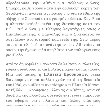
υδροδοτούσε την Αθήνα για πολλούς αιώνες.
Σήμερα, κάθε χρόνο κατά την ορθόδοξη εορτή των
Θεοφανίων, ανοίγει τις πόρτες της για το έθιμο της
ρίψης του Σταυρού στα αγιασμένα ύδατα. Συνολικά
η πλατεία υπήρξε στέκι της διανόησης κατά τον
ο
ο
19
– 20
αιώνα, με Έλληνες λογοτέχνες όπως ο
Παπαδιαμάντης, ο Βάρναλης και ο Σικελιανός να
συχνάζουν στο ιστορικό καφενείο της. Στις μέρες
μας, αποτελεί τόπο συνάντησης των Αθηναίων, οι
οποίοι την έχουν ψηλά στη λίστα των επιλογών τους
για έξοδο.
Από το δημοφιλές Παγκράτι δε λείπουν οι πλατείες,
χώροι συνάθροισης και βόλτας μικρών και μεγάλων.
Μία από αυτές, η
Πλατεία Προσκόπων
, στέκι
διανοούμενων και καλλιτεχνών κατά τη δεκαετία
του 1980, ονομάζεται ανεπίσημα και Πλατεία Μάνου
Χατζιδάκι. Ο κορυφαίος Έλληνας συνθέτης, μουσική
ιδιοφυΐα της Ελλάδας, σύχναζε εκεί ενώ η παρουσία
του έφερνε στην πλατεία και άλλες διάσημες
προσωπικότητες των τεχνών και των γραμμάτων.