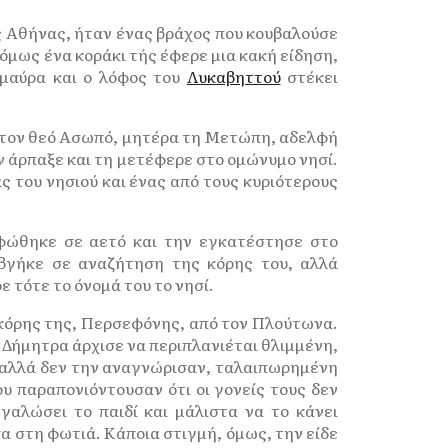
ς Αθήνας, ήταν ένας βράχος που κουβαλούσε
 όμως ένα κοράκι τής έφερε μια κακή είδηση,
 μαύρα και ο λόφος του
Λυκαβηττού
στέκει
α τον θεό Ασωπό, μητέρα τη Μετώπη, αδελφή
ν άρπαξε και τη μετέφερε στο ομώνυμο νησί.
ς του νησιού και ένας από τους κυριότερους
φώθηκε σε αετό και την εγκατέστησε στο
βγήκε σε αναζήτηση της κόρης του, αλλά
ε τότε το όνομά του το νησί.
 κόρης της, Περσεφόνης, από τον Πλούτωνα.
Δήμητρα άρχισε να περιπλανιέται θλιμμένη,
, αλλά δεν την αναγνώρισαν, ταλαιπωρημένη
υ παραπονιόντουσαν ότι οι γονείς τους δεν
αλώσει το παιδί και μάλιστα να το κάνει
σα στη φωτιά. Κάποια στιγμή, όμως, την είδε