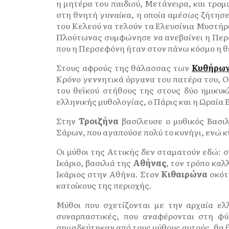
η μητέρα του παιδιού, Μετάνειρα, και τρο
στη θνητή γυναίκα, η οποία αμέσως ζήτησε
του Κελεού να τελούν τα Ελευσίνια Μυστήρι
Πλούτωνας συμφώνησε να ανεβαίνει η Περσε
που η Περσεφόνη ήταν στον πάνω κόσμο η θ
Στους αφρούς της θάλασσας των
Κυθήρω
Κρόνο γεννητικά όργανα του πατέρα του, 
του θεϊκού στήθους της στους δύο ημικυκ
ελληνικής μυθολογίας, ο Πάρις και η Ωραί
Στην
Τροιζήνα
βασίλευσε ο μυθικός Βασιλ
Σάρων, που αγαπούσε πολύ το κυνήγι, ενώ 
Οι μύθοι της Αττικής δεν σταματούν εδώ: 
Ικάριο, βασιλιά της
Αθήνας
, τον τρόπο καλ
Ικάριος στην Αθήνα. Στον
Κιθαιρώνα
σκότω
κατοίκους της περιοχής.
Μύθοι που σχετίζονται με την αρχαία ελ
συναρπαστικές, που αναφέρονται στη φ
σημαδεύτηκαν από τους μύθους αυτούς, θα 