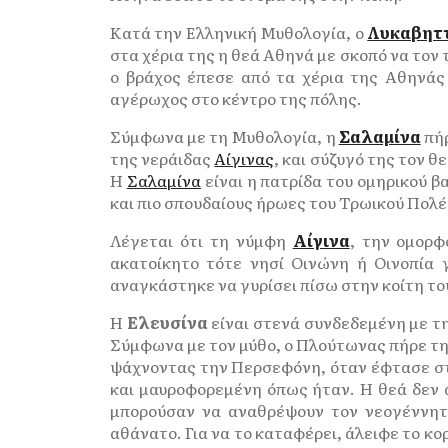
Κατά την Ελληνική Μυθολογία, ο
Λυκαβητ
στα χέρια της η θεά Αθηνά με σκοπό να τον
ο βράχος έπεσε από τα χέρια της Αθηνάς
αγέρωχος στο κέντρο της πόλης.
Σύμφωνα με τη Μυθολογία, η
Σαλαμίνα
πήρ
της νεράιδας
Αίγινας
, και σύζυγό της τον 
Η
Σαλαμίνα
είναι η πατρίδα του ομηρικού β
και πιο σπουδαίους ήρωες του Τρωικού Πολέ
Λέγεται ότι τη νύμφη
Αίγινα
, την ομορφ
ακατοίκητο τότε νησί Οινώνη ή Οινοπία
αναγκάστηκε να γυρίσει πίσω στην κοίτη το
Η
Ελευσίνα
είναι στενά συνδεδεμένη με τ
Σύμφωνα με τον μύθο, ο Πλούτωνας πήρε τη
ψάχνοντας την Περσεφόνη, όταν έφτασε στη
και μαυροφορεμένη όπως ήταν. Η θεά δεν α
μπορούσαν να αναθρέψουν τον νεογέννητο
αθάνατο. Για να το καταφέρει, άλειφε το κο