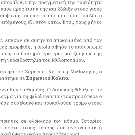
εά αποκάλυψε την πραγματική της ταυτότητα
αός προς τιμήν της και δίδαξε στους γιους
σεφόνης και έπειτα από απαίτηση του Δία, ο
επόμενους έξι στον κάτω. Έτσι, τους μήνες
ν έπεσαν σε αυτήν τα αποκομμένα από τον
της ομορφιάς, η οποία άφησε το αποτύπωμα
ι πως το διασημότερο ερωτικό ζευγάρι της
στη νεραϊδοσπηλιά του Μυλοποτάμου.
μάστηκε σε Σαρωνία. Κατά τη Μυθολογία, ο
ομάστηκε σε
Σαρωνικό Κόλπο
.
εννήθηκε ο Θησέας. Ο Διόνυσος δίδαξε στον
λαγμα για τη φιλοξενία που του προσέφερε ο
ούσε στο βουνό και προκαλούσε τρόμο στους
ποιητές σε ολόκληρο τον κόσμο. Ιστορίες
τήσετε στους τόπους που ενέπνευσαν ή
ανακαλύψετε ακόμα περισσότερους!