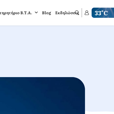
33°C
ηρητήριο Β.Τ.Α.
Blog
Εκδηλώσεις
Get weathe