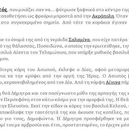
τός
, που μοιάζει σαν να… φύτρωσε ξαφνικά στο κέντρο τη
 τοποθετήσει ως φρούριο μπροστά από την
Ακρόπολη
. Όταν
 στο συγκεκριμένο σημείο. Από τότε τα κοράκια έγιναν
ε το όνομά της από τη νεράιδα
Σαλαμίνα
, που είχε πατέρ
θεό της θάλασσας, Ποσειδώνα, ο οποίος την ερωτεύθηκε, τη
ασιλιά Αίαντα του Τελαμώνιου, που υπήρξε μυθικός βασιλιά
μου.
ότερη κόρη του Ασωπού, έκλεψε ο Δίας, αφού μεταμορ
 για να την κρύψει από την οργή της Ήρας. Ο Ασωπός 
υ, κεραυνοβολημένος από τον Δία. Από τη νύμφη
Αίγινα
πήρ
η θεά Δήμητρα και τον πασίγνωστο μύθο της αρπαγής της
ν Περσεφόνη στον κάτω κόσμο για την ομορφιά της. Η θεά 
ν Ελευσίνα. Εκεί την είδαν οι κόρες του βασιλιά Κελεού
ποκάλυψε την ταυτότητά της και άκουσε τις κοπέλες, πο
 γιο τους, Δημοφώντα. Η Δήμητρα προσφέρθηκε να μεγ
ρμί του με αμβροσία και έτσι, προστατευμένο, το έριχνε μέ