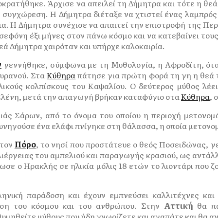
μοκρατήθηκε. Άρχισε να απειλεί τη Δήμητρα και τότε η θ
 συγχώρεση. Η Δήμητρα διέταξε να χτιστεί ένας λαμπρός ν
α. Η Δήμητρα συνέχισε να απαιτεί την επιστροφή της Περ
φόνη έξι μήνες στον πάνω κόσμο και να κατεβαίνει τους 
εά Δήμητρα χαιρόταν και υπήρχε καλοκαιρία.
ν
γεννήθηκε, σύμφωνα με τη Μυθολογία, η Αφροδίτη, ότα
Ουρανού. Στα
Κύθηρα
πάτησε για πρώτη φορά τη γη η θεά 
λικούς κολπίσκους του Καψαλίου. Ο δεύτερος μύθος λέε
α Ελένη, μετά την απαγωγή βρήκαν καταφύγιο στα
Κύθηρα
, 
ιάς Σάρων, από το όνομα του οποίου η περιοχή μετονο
κυνηγούσε ένα ελάφι πνίγηκε στη θάλασσα, η οποία μετον
στον
Πόρο
, το νησί που προστάτευε ο θεός Ποσειδώνας, γ
λιέργειας του αμπελιού και παραγωγής κρασιού, ως αντάλ
σε ο Ηρακλής σε ηλικία μόλις 18 ετών το λιοντάρι που ζ
ληνική παράδοση και έχουν εμπνεύσει καλλιτέχνες και 
ύση του κόσμου και του ανθρώπου. Στην
Αττική
θα πα
θυμηθείτε μύθους που ήδη γνωρίζετε και αγαπάτε και θα 