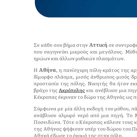
Σε κάθε σου βήμα στην
Αττική
σε συντροφε
που σαγηνεύει μικρούς και μεγάλους. Μύθο
ηρώων και άλλων μυθικών πλασμάτων.
Η
Αθήνα
, η πανίσχυρη πόλη-κράτος της αρ
δίμορφο πλάσμα, μισός άνθρωπος-μισός δρ
προστασία της πόλης. Νικητής θα ήταν εκ
βράχο της
Ακρόπολης
και ανέβλυσε μια πηγ
Κέκροπας έκριναν το δώρο της Αθηνάς ως πε
Σύμφωνα με μία άλλη εκδοχή του μύθου, π
ανάβλυσε αλμυρό νερό από μια πηγή. Το 
Ποσειδώνα. Τότε ο Κέκροπας κάλεσε τους κα
της Αθήνας ψήφισαν υπέρ του δώρου του Ποσ
Αθηνά έδωσε το όνομά της στην πόλη.