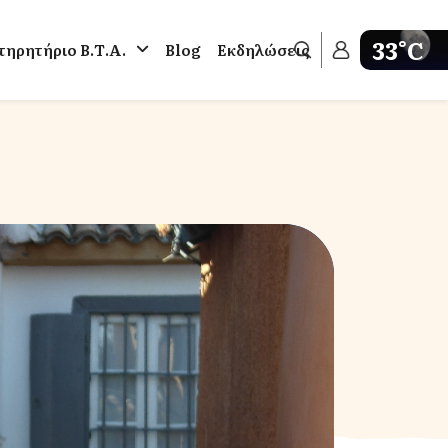
33°C
ηρητήριο Β.Τ.Α.
Blog
Εκδηλώσεις
Get weathe