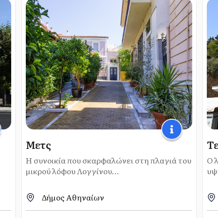
Μετς
Τε
Η συνοικία που σκαρφαλώνει στη πλαγιά του
Ο 
μικρού λόφου Λογγίνου...
υψ
Δήμος Αθηναίων