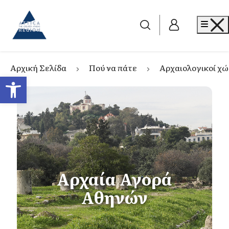
Go to home
Me
Αρχική Σελίδα
Πού να πάτε
Αρχαιολογικοί χ
Ανοίξτε τη γραμμή εργαλείων
Αρχαία Αγορά
Αθηνών