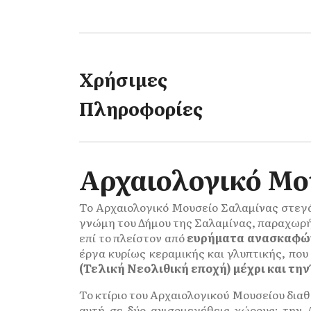
Χρήσιμες
Πληροφορίες
Αρχαιολογικό Μο
Το Αρχαιολογικό Μουσείο Σαλαμίνας στεγάζ
γνώμη του Δήμου της Σαλαμίνας, παραχωρή
επί το πλείστον από
ευρήματα ανασκαφώ
έργα κυρίως κεραμικής και γλυπτικής, που
(Τελική Νεολιθική εποχή) μέχρι και τη
Το κτίριο του Αρχαιολογικού Μουσείου διαθ
αυτή σε δύο ανισομεγέθεις χώρους: την Α