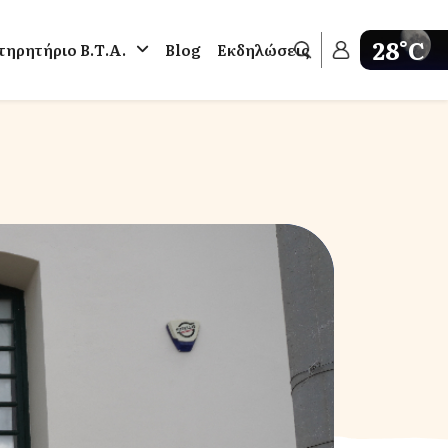
28°C
ηρητήριο Β.Τ.Α.
Blog
Εκδηλώσεις
Get weathe