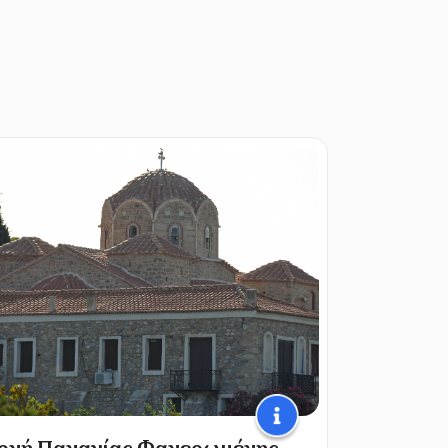
ονή Παναγίας Φανερωμένης