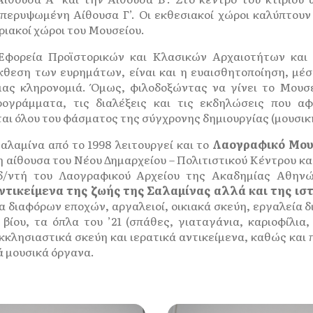
περυψωμένη Αίθουσα Γ’. Οι εκθεσιακοί χώροι καλύπτουν μ
ριακοί χώροι του Μουσείου.
Εφορεία Προϊστορικών και Κλασικών Αρχαιοτήτων και 
θεση των ευρημάτων, είναι και η ευαισθητοποίηση, μέσ
 μας κληρονομιά. Όμως, φιλοδοξώντας να γίνει το Μουσε
ρογράμματα, τις διαλέξεις και τις εκδηλώσεις που αφ
αι όλου του φάσματος της σύγχρονης δημιουργίας (μουσικ
αλαμίνα από το 1998 λειτουργεί και το
Λαογραφικό Μου
 αίθουσα του Νέου Δημαρχείου – Πολιτιστικού Κέντρου κα
/ντή του Λαογραφικού Αρχείου της Ακαδημίας Αθηνών
ντικείμενα της ζωής της Σαλαμίνας αλλά και της ιστ
λα διαφόρων εποχών, αργαλειοί, οικιακά σκεύη, εργαλεία
βίου, τα όπλα του ’21 (σπάθες, γιαταγάνια, καριοφίλια
κλησιαστικά σκεύη και ιερατικά αντικείμενα, καθώς και 
ά μουσικά όργανα.