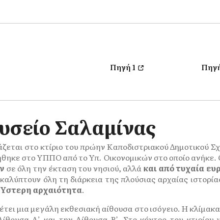
Πηγή 1
Πηγή
υσείο Σαλαμίνας
εται στο κτίριο του πρώην Καποδιστριακού Δημοτικού Σχ
θηκε στο ΥΠΠΟ από το Υπ. Οικονομικών στο οποίο ανήκε. 
ν
σε όλη την έκταση του νησιού, αλλά
και από τυχαία ευ
 καλύπτουν όλη τη διάρκεια της πλούσιας αρχαίας ιστορία
ν Ύστερη αρχαιότητα
.
έτει μια μεγάλη εκθεσιακή αίθουσα στο ισόγειο. Η κλίμακα
ίθουσα Α’ και την Αίθουσα Β’. Στο κέντρο του κτιρίου 