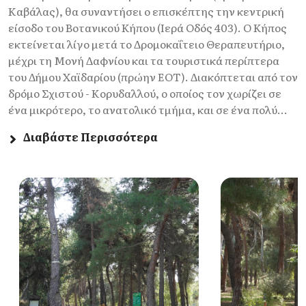
Καβάλας), θα συναντήσει ο επισκέπτης την κεντρική
είσοδο του Βοτανικού Κήπου (Ιερά Οδός 403). Ο Κήπος
εκτείνεται λίγο μετά το Δρομοκαΐτειο Θεραπευτήριο,
μέχρι τη Μονή Δαφνίου και τα τουριστικά περίπτερα
του Δήμου Χαϊδαρίου (πρώην ΕΟΤ). Διακόπτεται από τον
δρόμο Σχιστού - Κορυδαλλού, ο οποίος τον χωρίζει σε
ένα μικρότερο, το ανατολικό τμήμα, και σε ένα πολύ...
Διαβάστε Περισσότερα