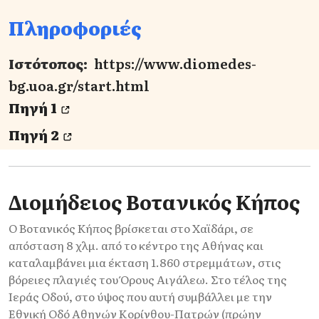
Πληροφοριές
Ιστότοπος:
https://www.diomedes-
bg.uoa.gr/start.html
Πηγή 1
Πηγή 2
Διομήδειος Βοτανικός Κήπος
Ο Βοτανικός Κήπος βρίσκεται στο Χαϊδάρι, σε
απόσταση 8 χλμ. από το κέντρο της Αθήνας και
καταλαμβάνει μια έκταση 1.860 στρεμμάτων, στις
βόρειες πλαγιές του Όρους Αιγάλεω. Στο τέλος της
Ιεράς Οδού, στο ύψος που αυτή συμβάλλει με την
Εθνική Οδό Αθηνών Κορίνθου-Πατρών (πρώην