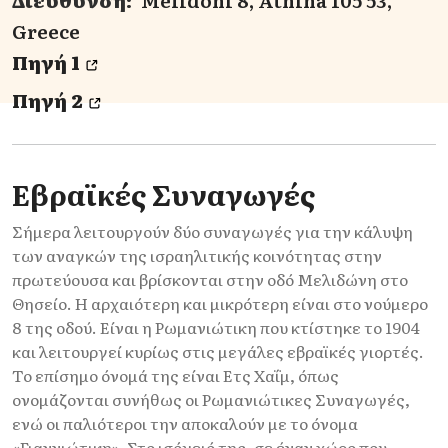
Διεύθυνση:
Melidoni 8, Athina 105 53,
Greece
Πηγή 1
Πηγή 2
Εβραϊκές Συναγωγές
Σήμερα λειτουργούν δύο συναγωγές για την κάλυψη
των αναγκών της ισραηλιτικής κοινότητας στην
πρωτεύουσα και βρίσκονται στην οδό Μελιδώνη στο
Θησείο. Η αρχαιότερη και μικρότερη είναι στο νούμερο
8 της οδού. Είναι η Ρωμανιώτικη που κτίστηκε το 1904
και λειτουργεί κυρίως στις μεγάλες εβραϊκές γιορτές.
Το επίσημο όνομά της είναι Ετς Χαΐμ, όπως
ονομάζονται συνήθως οι Ρωμανιώτικες Συναγωγές,
ενώ οι παλιότεροι την αποκαλούν με το όνομα
«Γιαννιώτικη». Στο ισόγειό της, σε έναν χώρο που