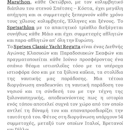
Marathon
, κάθε Οκτώβριο, με τον κολυμβητικό
διάπλου του στενού Σπέτσες – Κόστα, έχει μεγάλη
απήχηση και οι συμμετοχές ξεπερνούν κάθε χρόνο
τους χίλιους κολυμβητές, Έλληνες και ξένους. Το
Spetsathlon
με το απαιτητικό τρίαθλο διεξάγεται
συνήθως κάθε Μάιο και έχει συμμετοχές αθλητών
και παρα-αθλητών απ’ όλη την Ευρώπη.
Το
Spetses Classic Yacht Regatta
είναι ένας Διεθνής
Αγώνας Κλασικών και Παραδοσιακών Σκαφών και
πραγματοποιείται κάθε Ιούνιο προσφέροντας ένα
σπάνιο θέαμα ιστιοπλοΐας τόσο με τα υπέροχα
ιστιοφόρα όσο και με τα ξύλινα καΐκια, τα στολίδια
της ναυτικής μας παράδοσης. Μια τέτοια
διοργάνωση αναδεικνύει τη ναυτική παράδοση του
νησιού και τη σύνδεσή του με την τέχνη της
ξυλοναυπηγικής, αποδεικνύοντας πως η ιστορία
ενός τόπου αποτελεί συχνά τον χώρο από τον οποίο
αντλεί τη δύναμή του και επαναπροσδιορίζει την
ταυτότητά του. Φέτος στη διοργάνωση υπάρχουν 54
συμμετοχές, μεταξύ των οποίων Ιταλοί, Βρετανοί
και Γάλλοι.