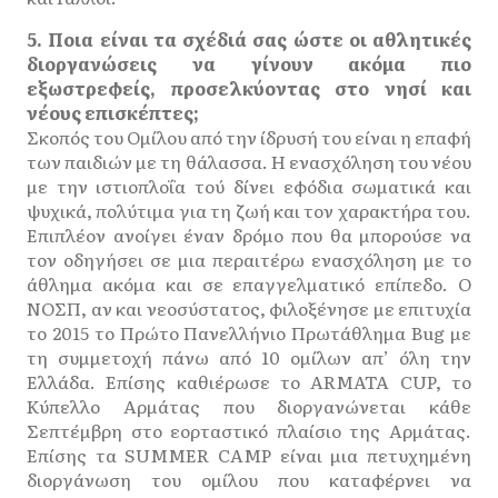
5. Ποια είναι τα σχέδιά σας ώστε οι αθλητικές
διοργανώσεις να γίνουν ακόμα πιο
εξωστρεφείς, προσελκύοντας στο νησί και
νέους επισκέπτες;
Σκοπός του Ομίλου από την ίδρυσή του είναι η επαφή
των παιδιών με τη θάλασσα. Η ενασχόληση του νέου
με την ιστιοπλοΐα τού δίνει εφόδια σωματικά και
ψυχικά, πολύτιμα για τη ζωή και τον χαρακτήρα του.
Επιπλέον ανοίγει έναν δρόμο που θα μπορούσε να
τον οδηγήσει σε μια περαιτέρω ενασχόληση με το
άθλημα ακόμα και σε επαγγελματικό επίπεδο. Ο
ΝΟΣΠ, αν και νεοσύστατος, φιλοξένησε με επιτυχία
το 2015 το Πρώτο Πανελλήνιο Πρωτάθλημα Bug με
τη συμμετοχή πάνω από 10 ομίλων απ’ όλη την
Ελλάδα. Επίσης καθιέρωσε το ARMATA CUP, το
Κύπελλο Αρμάτας που διοργανώνεται κάθε
Σεπτέμβρη στο εορταστικό πλαίσιο της Αρμάτας.
Επίσης τα SUMMER CAMP είναι μια πετυχημένη
διοργάνωση του ομίλου που καταφέρνει να