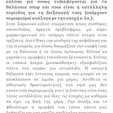
κόλπου για όσους ενδιαφέρονται για τα
θαλάσσια σπορ και ποια είναι η κατάλληλη
περίοδος για τη διεξαγωγή τους (υπάρχουν
περιορισμοί ανάλογα με την εποχή κ.λπ.);
Στον Σαρωνικό κόλπο επικρατούν ήπιες συνθήκες
ναυσιπλοΐας, αρκετά προβλέψιμες, με κύριο
χαρακτηριστικό ότι υπάρχει πάντα στεριά στον
ορίζοντα. Αυτό δίνει την αίσθηση της ασφάλειας και
της σιγουριάς για όσους δοκιμάζουν την επαφή τους
με τη θάλασσα ή σε όσους έμπειρους θέλουν να
χαρούν τις ομορφιές του κόλπου ξέγνοιαστα. Επίσης
οι τοπικοί άνεμοι (μπουκαδούρες) εξασφαλίζουν
πάντα ένα αεράκι για ιστιοπλοΐα. Η ανοιχτή
θάλασσα έχει έντονους καιρούς που μπορεί να σε
αποκλείσουν σε λιμάνι για μέρες. Αντίθετα οι
αθλητικές δραστηριότητες στο νησί μας δεν
συναντούν περιορισμούς γιατί οι Σπέτσες είναι ένας
τόπος κατάλληλος για όλες τις εποχές, με καθεμία
να έχει τη δική της χάρη. Την άνοιξη και το
φθινόπωρο η ομορφιά του τόπου πάντα μας
ξαφνιάζει και μας χαρίζει ανεξίτηλες αναμνήσεις.