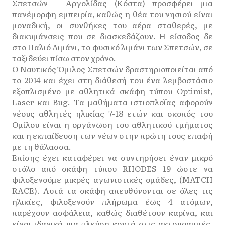
Σπετσών – Αργολίδας (Κόστα) προσφέρει μια
πανέμορφη εμπειρία, καθώς η θέα του νησιού είναι
μοναδική, οι συνθήκες του αέρα σταθερές, με
διακυμάνσεις που σε διασκεδάζουν. Η είσοδος δε
στο Παλιό Λιμάνι, το φυσικό λιμάνι των Σπετσών, σε
ταξιδεύει πίσω στον χρόνο.
Ο Ναυτικός Όμιλος Σπετσών δραστηριοποιείται από
το 2014 και έχει στη διάθεσή του ένα λεμβοστάσιο
εξοπλισμένο με αθλητικά σκάφη τύπου Optimist,
Laser και Bug. Τα μαθήματα ιστιοπλοΐας αφορούν
νέους αθλητές ηλικίας 7-18 ετών και σκοπός του
Ομίλου είναι η οργάνωση του αθλητικού τμήματος
και η εκπαίδευση των νέων στην πρώτη τους επαφή
με τη θάλασσα.
Επίσης έχει καταφέρει να συντηρήσει έναν μικρό
στόλο από σκάφη τύπου RHODES 19 ώστε να
φιλοξενούμε μικρές αγωνιστικές ομάδες, (MATCH
RACE). Αυτά τα σκάφη απευθύνονται σε όλες τις
ηλικίες, φιλοξενούν πλήρωμα έως 4 ατόμων,
παρέχουν ασφάλεια, καθώς διαθέτουν καρίνα, και
είναι ιδανικά για πλεύση κοντά στις ακτογραμμές,