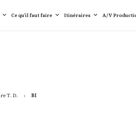
Ce qu’il faut faire
Itinéraires
A/V Producti
re Τ. D.
BI