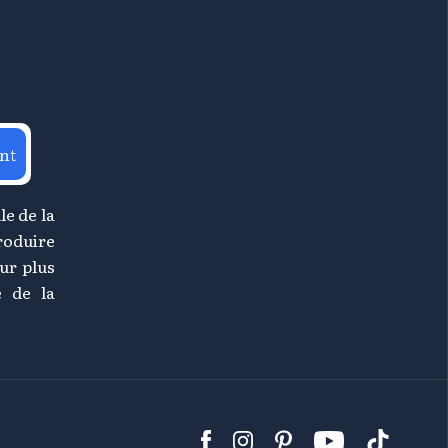
nt
le de la
roduire
ur plus
e de la