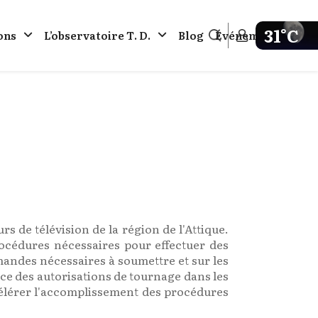
31°C
ons
L’observatoire Τ. D.
Blog
Événements
Get weathe
rs de télévision de la région de l'Attique.
rocédures nécessaires pour effectuer des
emandes nécessaires à soumettre et sur les
ce des autorisations de tournage dans les
ccélérer l'accomplissement des procédures