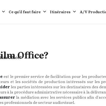
Ce qu’il faut faire
Itinéraires
A/V Producti
Film Office?
Film Office?
ue
est le premier service de facilitation pour les producteu
eurs et les sociétés de production intéressés sur les p
uider
les parties intéressées sur les destinataires des d
rs à la procédure administrative nécessaire à la délivran
assurer
la médiation avec les services publics afin d'a
es professionnels de secteur audiovisuel.