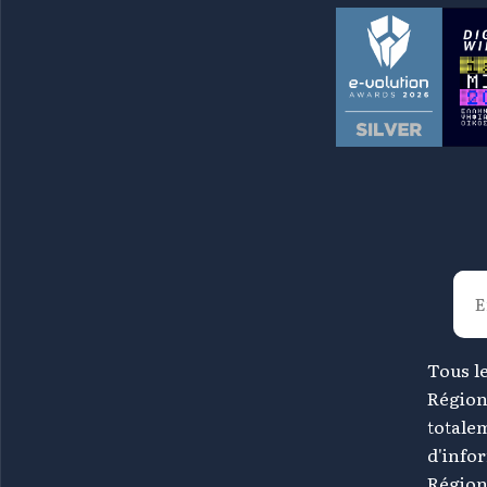
Tous le
Région
totale
d'info
Région 