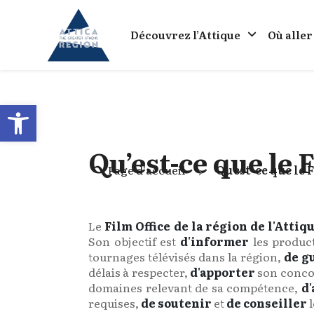
Go to home
Découvrez l’Attique
Où aller
Open toolbar
Qu’est-ce que le 
Page d'accueil
Qu’est-ce que le 
Le
Film Office de la région de l'Attiq
Son objectif est
d'informer
les product
tournages télévisés dans la région,
de g
délais à respecter,
d'apporter
son concou
domaines relevant de sa compétence,
d'
requises,
de soutenir
et
de conseiller
l