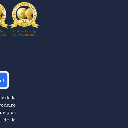
nt
le de la
roduire
ur plus
e de la