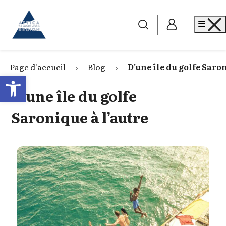
Go to home
Me
Page d'accueil
Blog
D’une île du golfe Saro
Open toolbar
D’une île du golfe
Saronique à l’autre