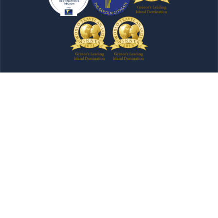
Bulletin d'information
Soumettre Maintenant
Tous les contenus inclus sur ce site sont la propriété
intellectuelle de la Région de l'Attique et vous n'êtes
pas autorisé à les reproduire totalement ou