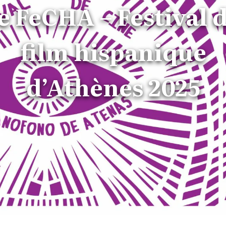
e FeCHA – Festival 
film hispanique
d’Athènes 2025