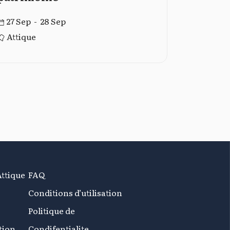
27 Sep -
27 Sep - 28 Sep
Attique
Attique
Attique
FAQ
Conditions d’utilisation
Politique de
tion
Condifentialite