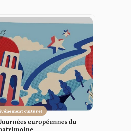
Événement culturel
Événement
Journées européennes du
Journée
patrimoine