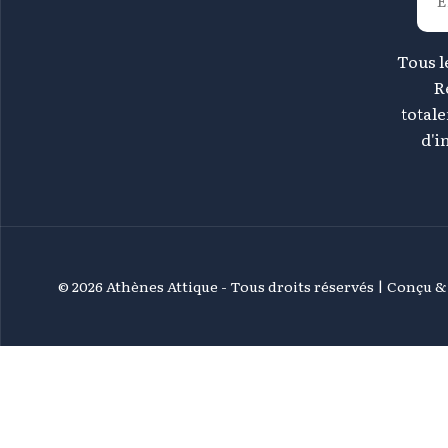
Tous le
R
total
d'i
©
2026 Athènes Attique - Tous droits réservés | Conçu 