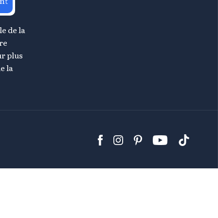
nt
le de la
re
r plus
e la