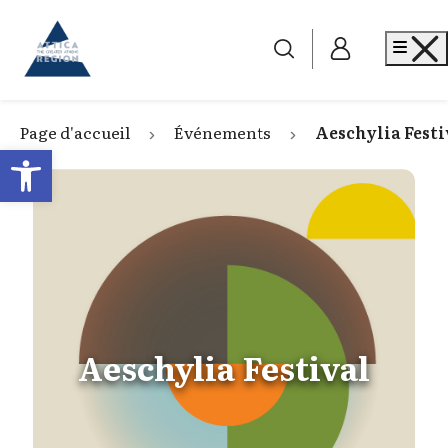
Go to home
Me
Page d'accueil
Événements
Aeschylia Festi
Open toolbar
Aeschylia Festival