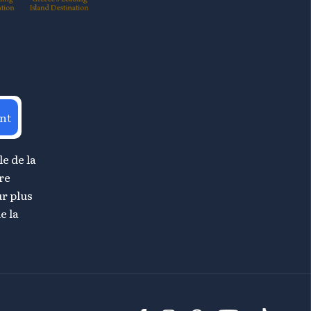
nt
le de la
re
r plus
e la