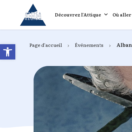
Go to home
Découvrez l’Attique
Où aller
Open toolbar
Page d'accueil
Événements
Alban