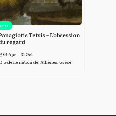
Arts
Arts
Panagiotis Tetsis – L’obsession
Visites
du regard
Maria C
01 Apr - 31 Oct
01 Jan -
Galerie nationale, Athènes, Grèce
Athène