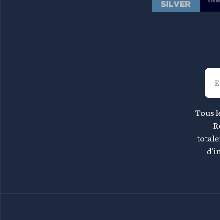
Tous le
R
total
d'i