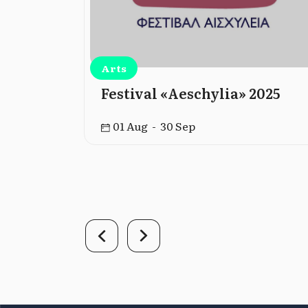
Arts
– Les
Festival «Aeschylia» 2025
rec
01 Aug - 30 Sep