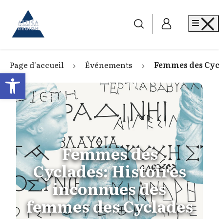
Go to home
Me
Page d'accueil
Événements
Femmes des Cyc
Open toolbar
Femmes des
Cyclades: Histoires
inconnues des
femmes des Cyclades