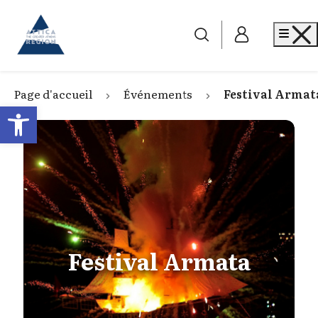
Go to home
Me
Page d'accueil
Événements
Festival Armat
Open toolbar
Festival Armata