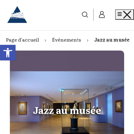
Go to home
Me
Page d'accueil
Événements
Jazz au musée
Open toolbar
Jazz au musée