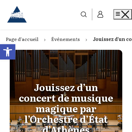
Go to home
Me
Page d'accueil
Événements
Jouissez d’un c
Open toolbar
Jouissez d’un
concert de musique
magique par
l’Orchestre d’État
d’Athènes