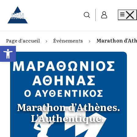
Go to home
Me
Page d'accueil
Événements
Marathon d’Ath
Open toolbar
Marathon d’Athènes.
L’Authentique.