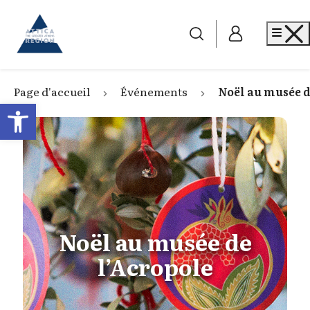
Go to home
Me
Page d'accueil
Événements
Noël au musée d
Open toolbar
Noël au musée de
l’Acropole