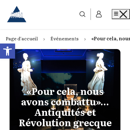
Go to home
Me
Page d'accueil
Événements
«Pour cela, nou
Open toolbar
«Pour cela, nous
avons combattu»…
Antiquités et
Révolution grecque