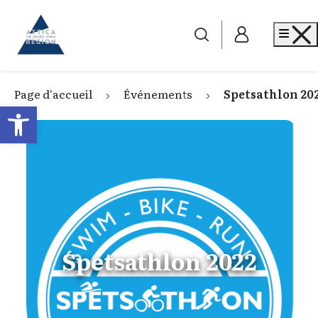
Go to home
Me
Page d'accueil
Événements
Spetsathlon 20
Open toolbar
Spetsathlon 2022