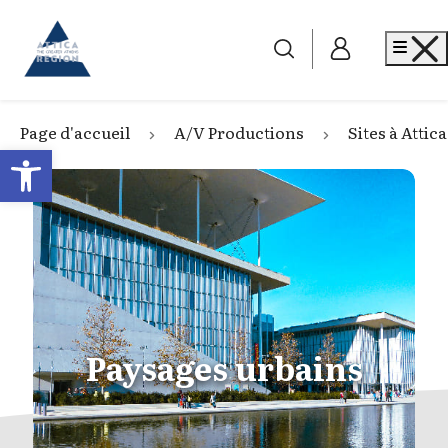
Go to home
Me
Page d'accueil
A/V Productions
Sites à Attica
Open toolbar
Paysages urbains