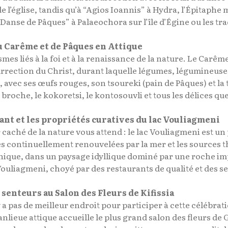
e l’église, tandis qu’à “Agios Ioannis” à Hydra, l’Épitaphe
“Danse de Pâques” à Palaeochora sur l’île d’Égine ou les tra
u Carême et de Pâques en Attique
smes liés à la foi et à la renaissance de la nature. Le Carêm
surrection du Christ, durant laquelle légumes, légumineuses
, avec ses œufs rouges, son tsoureki (pain de Pâques) et la 
roche, le kokoretsi, le kontosouvli et tous les délices que 
ant et les propriétés curatives du lac Vouliagmeni
or caché de la nature vous attend : le lac Vouliagmeni est
s continuellement renouvelées par la mer et les sources t
nique, dans un paysage idyllique dominé par une roche im
liagmeni, choyé par des restaurants de qualité et des serv
 senteurs au Salon des Fleurs de Kifissia
 a pas de meilleur endroit pour participer à cette célébrati
nlieue attique accueille le plus grand salon des fleurs de