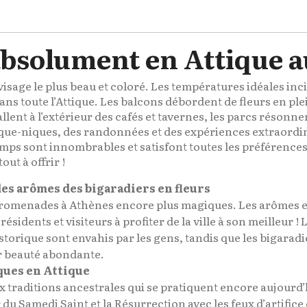
 absolument en Attique 
visage le plus beau et coloré. Les températures idéales inc
ans toute l’Attique. Les balcons débordent de fleurs en pl
tallent à l’extérieur des cafés et tavernes, les parcs résonne
que-niques, des randonnées et des expériences extraordina
s sont innombrables et satisfont toutes les préférences
ut à offrir !
es arômes des bigaradiers en fleurs
romenades à Athènes encore plus magiques. Les arômes et
sidents et visiteurs à profiter de la ville à son meilleur ! L
istorique sont envahis par les gens, tandis que les bigarad
ur beauté abondante.
ques en Attique
x traditions ancestrales qui se pratiquent encore aujourd’
r du Samedi Saint et la Résurrection avec les feux d’artifice