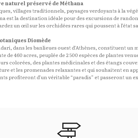
re naturel préservé de Méthana
ues, villages traditionnels, paysages verdoyants à la végé
a est la destination idéale pour des excursions de randonn
rdez un œil sur les orchidées rares qui poussent à l’état 
 Botaniques Diomède
dari, dans les banlieues ouest d’Athènes, constituent un 
te de 460 acres, peuplée de 2 500 espèces de plantes ven
eurs colorées, des plantes médicinales et des étangs cou
ure et les promenades relaxantes et qui souhaitent en ap
ants profiteront d’un véritable “paradis” et passeront un 