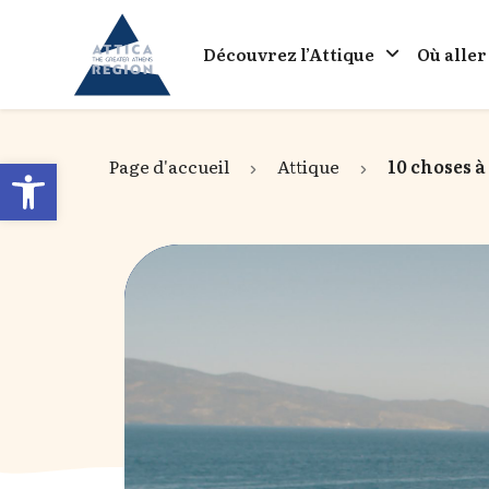
Go to home
Découvrez l’Attique
Où aller
Open toolbar
Page d'accueil
Attique
10 choses 