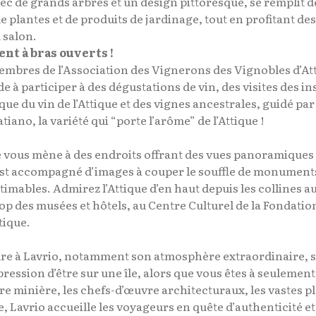
vec de grands arbres et un design pittoresque, se remplit
e plantes et de produits de jardinage, tout en profitant d
 salon.
ent à bras ouverts !
 membres de l’Association des Vignerons des Vignobles d’A
e à participer à des dégustations de vin, des visites des i
ue du vin de l’Attique et des vignes ancestrales, guidé pa
iano, la variété qui “porte l’arôme” de l’Attique !
vous mène à des endroits offrant des vues panoramiques sur
 est accompagné d’images à couper le souffle de monumen
mables. Admirez l’Attique d’en haut depuis les collines au
top des musées et hôtels, au Centre Culturel de la Fondati
tique.
dre à Lavrio, notamment son atmosphère extraordinaire, sa
mpression d’être sur une île, alors que vous êtes à seuleme
re minière, les chefs-d’œuvre architecturaux, les vastes p
, Lavrio accueille les voyageurs en quête d’authenticité et