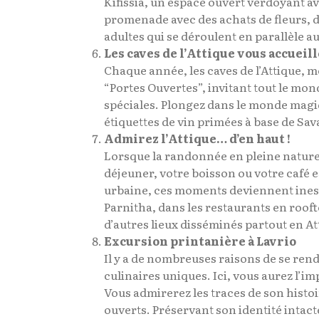
Kifissia, un espace ouvert verdoyant a
promenade avec des achats de fleurs, d
adultes qui se déroulent en parallèle au
Les caves de l’Attique vous accueill
Chaque année, les caves de l’Attique,
“Portes Ouvertes”, invitant tout le mond
spéciales. Plongez dans le monde magiq
étiquettes de vin primées à base de Savat
Admirez l’Attique… d’en haut !
Lorsque la randonnée en pleine nature 
déjeuner, votre boisson ou votre café
urbaine, ces moments deviennent inesti
Parnitha, dans les restaurants en roof
d’autres lieux disséminés partout en At
Excursion printanière à Lavrio
Il y a de nombreuses raisons de se ren
culinaires uniques. Ici, vous aurez l’i
Vous admirerez les traces de son histoi
ouverts. Préservant son identité intacte