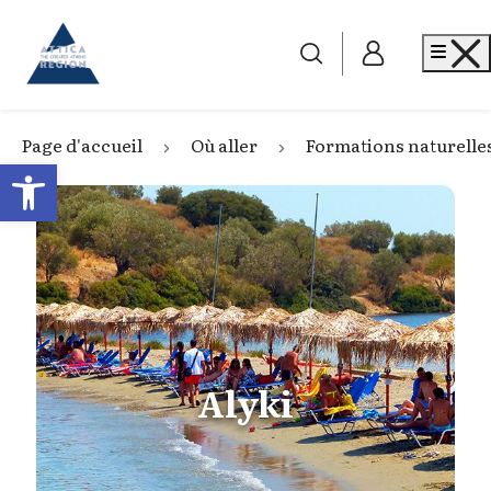
Go to home
Me
Page d'accueil
Où aller
Formations naturelle
Open toolbar
Alyki