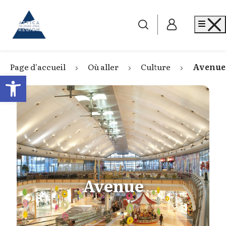
Go to home
Me
Page d'accueil
Où aller
Culture
Avenue
Open toolbar
Avenue