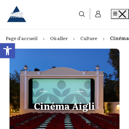
Go to home
Me
Page d'accueil
Où aller
Culture
Cinéma
Open toolbar
Cinéma Aigli