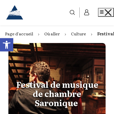
Go to home
Me
Page d'accueil
Où aller
Culture
Festiva
Open toolbar
Festival de musique
de chambre
Saronique