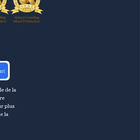
nt
le de la
re
r plus
e la