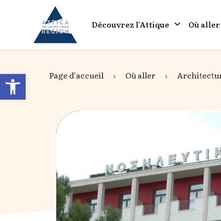
Go to home
Découvrez l’Attique
Où aller
Open toolbar
Page d'accueil
Où aller
Architectu