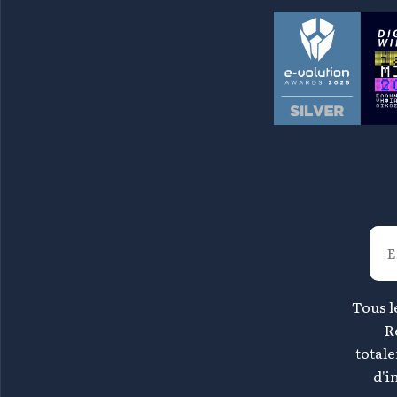
Tous le
R
total
d'i