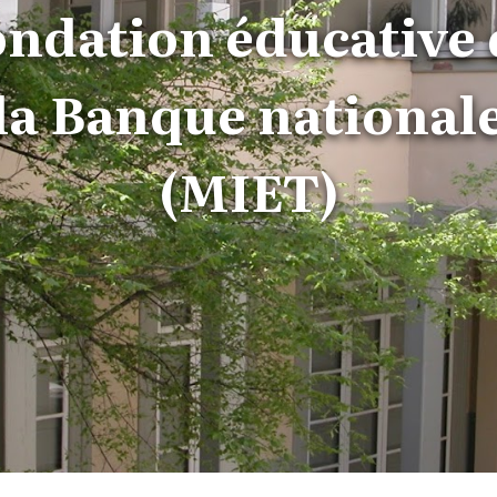
ondation éducative 
la Banque national
(MIET)