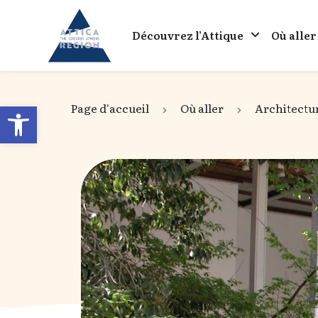
Go to home
Découvrez l’Attique
Où aller
Open toolbar
Page d'accueil
Où aller
Architectu