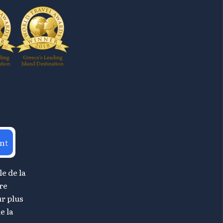
nt
le de la
re
r plus
e la