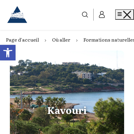
Go to home
Me
Page d'accueil
Où aller
Formations naturelle
Open toolbar
Kavouri