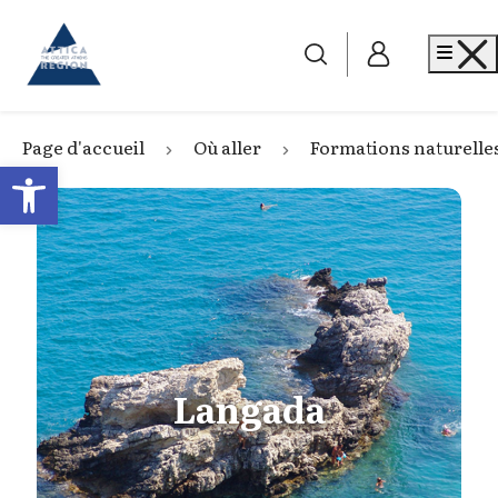
Go to home
Me
Page d'accueil
Où aller
Formations naturelle
Open toolbar
Langada