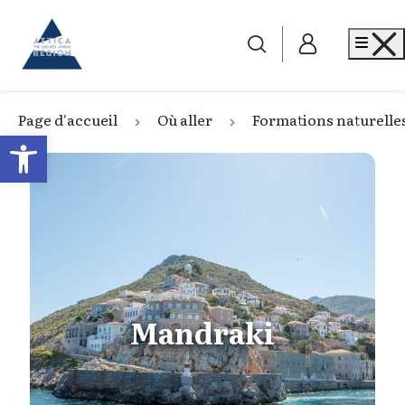
Go to home
Me
Page d'accueil
Où aller
Formations naturelle
Open toolbar
Mandraki