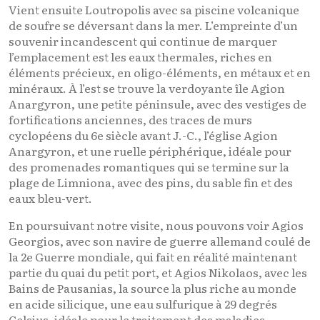
Vient ensuite Loutropolis avec sa piscine volcanique
de soufre se déversant dans la mer. L’empreinte d’un
souvenir incandescent qui continue de marquer
l’emplacement est les eaux thermales, riches en
éléments précieux, en oligo-éléments, en métaux et en
minéraux. À l’est se trouve la verdoyante île Agion
Anargyron, une petite péninsule, avec des vestiges de
fortifications anciennes, des traces de murs
cyclopéens du 6e siècle avant J.-C., l’église Agion
Anargyron, et une ruelle périphérique, idéale pour
des promenades romantiques qui se termine sur la
plage de Limniona, avec des pins, du sable fin et des
eaux bleu-vert.
En poursuivant notre visite, nous pouvons voir Agios
Georgios, avec son navire de guerre allemand coulé de
la 2e Guerre mondiale, qui fait en réalité maintenant
partie du quai du petit port, et Agios Nikolaos, avec les
Bains de Pausanias, la source la plus riche au monde
en acide silicique, une eau sulfurique à 29 degrés
Celsius, idéale pour le traitement des maladies