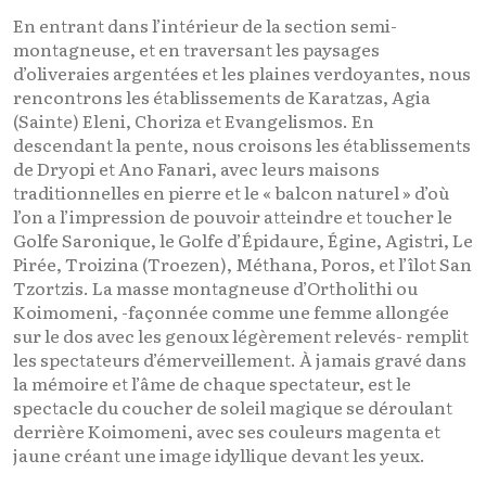
En entrant dans l’intérieur de la section semi-
montagneuse, et en traversant les paysages
d’oliveraies argentées et les plaines verdoyantes, nous
rencontrons les établissements de Karatzas, Agia
(Sainte) Eleni, Choriza et Evangelismos. En
descendant la pente, nous croisons les établissements
de Dryopi et Ano Fanari, avec leurs maisons
traditionnelles en pierre et le « balcon naturel » d’où
l’on a l’impression de pouvoir atteindre et toucher le
Golfe Saronique, le Golfe d’Épidaure, Égine, Agistri, Le
Pirée, Troizina (Troezen), Méthana, Poros, et l’îlot San
Tzortzis. La masse montagneuse d’Ortholithi ou
Koimomeni, -façonnée comme une femme allongée
sur le dos avec les genoux légèrement relevés- remplit
les spectateurs d’émerveillement. À jamais gravé dans
la mémoire et l’âme de chaque spectateur, est le
spectacle du coucher de soleil magique se déroulant
derrière Koimomeni, avec ses couleurs magenta et
jaune créant une image idyllique devant les yeux.