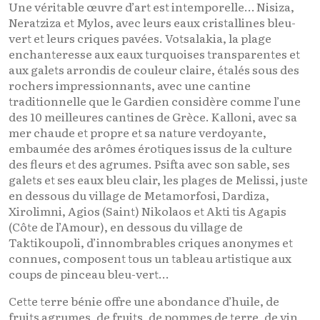
Une véritable œuvre d’art est intemporelle… Nisiza,
Neratziza et Mylos, avec leurs eaux cristallines bleu-
vert et leurs criques pavées. Votsalakia, la plage
enchanteresse aux eaux turquoises transparentes et
aux galets arrondis de couleur claire, étalés sous des
rochers impressionnants, avec une cantine
traditionnelle que le Gardien considère comme l’une
des 10 meilleures cantines de Grèce. Kalloni, avec sa
mer chaude et propre et sa nature verdoyante,
embaumée des arômes érotiques issus de la culture
des fleurs et des agrumes. Psifta avec son sable, ses
galets et ses eaux bleu clair, les plages de Melissi, juste
en dessous du village de Metamorfosi, Dardiza,
Xirolimni, Agios (Saint) Nikolaos et Akti tis Agapis
(Côte de l’Amour), en dessous du village de
Taktikoupoli, d’innombrables criques anonymes et
connues, composent tous un tableau artistique aux
coups de pinceau bleu-vert…
Cette terre bénie offre une abondance d’huile, de
fruits agrumes, de fruits, de pommes de terre, de vin,