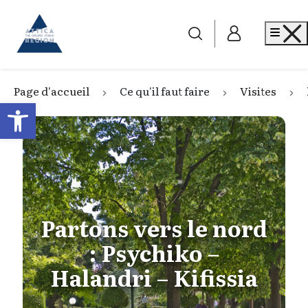
Go to home
Me
Page d'accueil
Ce qu'il faut faire
Visites
Open toolbar
Partons vers le nord
: Psychiko –
Halandri – Kifissia