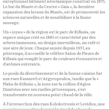
exceptionnel bâtiment néoclassique construit en 1875.
Le but du Musée et du Centre « Gaia », la dernière
expansion des locaux du Musée, est de promouvoir les
sciences naturelles et de sensibiliser à la faune
sauvage.
Un « joyau » de la région est le parc de Kifissia, un
espace unique créé en 1885 et caractérisé par des
arbres immenses, un design merveilleux, un café et
une aire de jeux. Chaque année depuis 1937, au
printemps, il accueille le célèbre Salon de Fleurs de
Kifissia qui remplit le parc de couleurs étonnantes et
d’arômes enivrants.
Le pouls du divertissement et de la bonne cuisine bat
aux rues Kassaveti et Argyropoulou, tandis que la «
Plaka de Kifissia », la zone sur la colline d’Agios
Dimitrios avec ses ruelles pittoresques, s’est
transformée en nouveau point chaud de la ville.
À l’intersection des rues Kolokotronis et Levidou, une
surprise nous attend : voici le stand de chars de