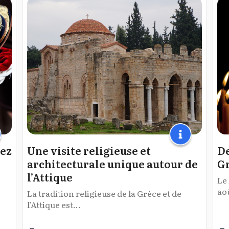
vez
Une visite religieuse et
De
architecturale unique autour de
G
l’Attique
Le
aoû
La tradition religieuse de la Grèce et de
l’Attique est...