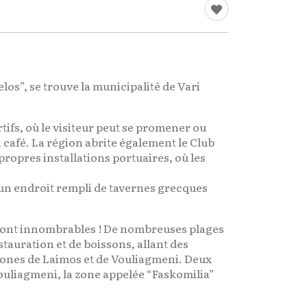
los”, se trouve la municipalité de Vari
ifs, où le visiteur peut se promener ou
un café. La région abrite également le Club
 propres installations portuaires, où les
, un endroit rempli de tavernes grecques
ns sont innombrables ! De nombreuses plages
stauration et de boissons, allant des
 zones de Laimos et de Vouliagmeni. Deux
Vouliagmeni, la zone appelée “Faskomilia”