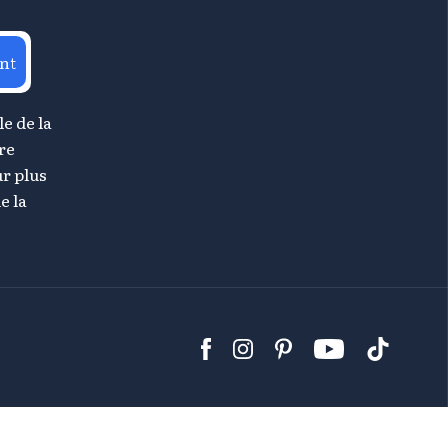
nt
le de la
re
r plus
e la