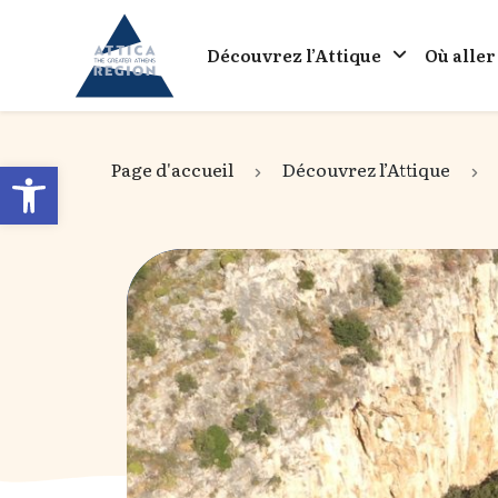
Go to home
Découvrez l’Attique
Où aller
Open toolbar
Page d'accueil
Découvrez l’Attique