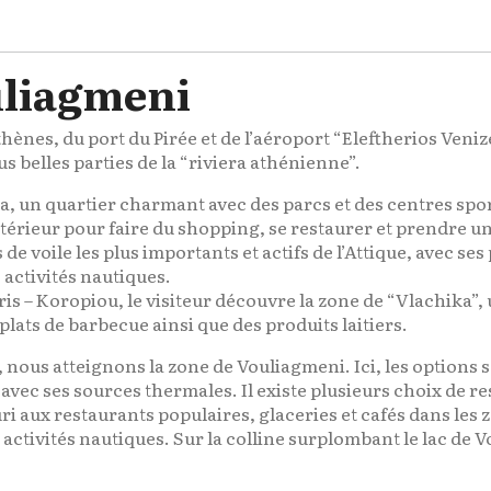
uliagmeni
nes, du port du Pirée et de l’aéroport “Eleftherios Venize
s belles parties de la “riviera athénienne”.
, un quartier charmant avec des parcs et des centres sport
l’intérieur pour faire du shopping, se restaurer et prendre 
de voile les plus importants et actifs de l’Attique, avec ses
 activités nautiques.
ris – Koropiou, le visiteur découvre la zone de “Vlachika”
plats de barbecue ainsi que des produits laitiers.
la, nous atteignons la zone de Vouliagmeni. Ici, les optio
 avec ses sources thermales. Il existe plusieurs choix de re
ri aux restaurants populaires, glaceries et cafés dans les
activités nautiques. Sur la colline surplombant le lac de 