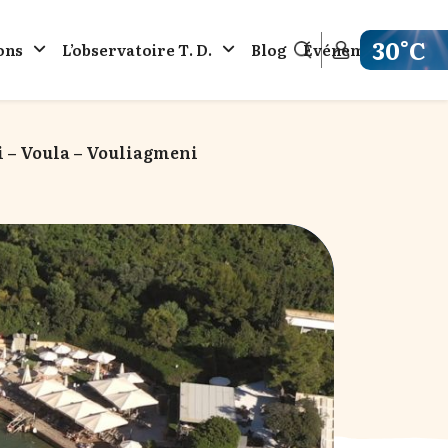
30°C
ons
L’observatoire Τ. D.
Blog
Événements
Get weathe
i – Voula – Vouliagmeni