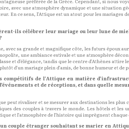
tagneuse préférée de la Grèce. Cependant, si nous voyons
stoire, avec une atmosphère dynamique et une situation g
r. En ce sens, l’Attique est un atout pour les mariages de
rent-ils célébrer leur mariage ou leur lune de miel
?
, avec sa grande et magnifique côte, les futurs époux au
mopolite, une ambiance estivale et une atmosphère décont
lasse et d’élégance, tandis que le centre d’Athènes attire l
plutôt d’un mariage plein d’amis, de bonne humeur et de 
s compétitifs de l’Attique en matière d’infrastruc
d’événements et de réceptions, et dans quelle mesu
que peut rivaliser et se mesurer aux destinations les plus
iques des couples à travers le monde. Les hôtels et les 
étique et l’atmosphère de l’histoire qui imprègnent chaque c
r un couple étranger souhaitant se marier en Attiqu