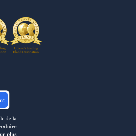
nt
le de la
roduire
ur plus