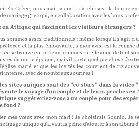
t ici. En Grèce, nous maîtrisons trois choses : la bonne cu
de mariage grec qui, en collaboration avec les bons profes
 en Attique qui fascinent les visiteurs étrangers ?
us sommes assez traditionnels ; même lorsqu’il s’agit 
éférée et la plus émouvante, à mon avis, est la remise d
riée se trouve entre deux hommes qu’elle aime de tout so
istes de notre époque, mais il porte quelque chose d’ex
’église marié et que les invités les couvrent de riz sou
intense, avec de nombreux sourires !
t les sites uniques sont des “co-stars” dans la vid
présente le voyage d’un couple et de leurs proches e
l’Attique suggéreriez-vous à un couple pour des ex
de fond ?
ler mes vœux avec mon mari ! Je choisirais Sounio. Je sen
ne image unique qu’il vaut la peine d’ajouter à son album 