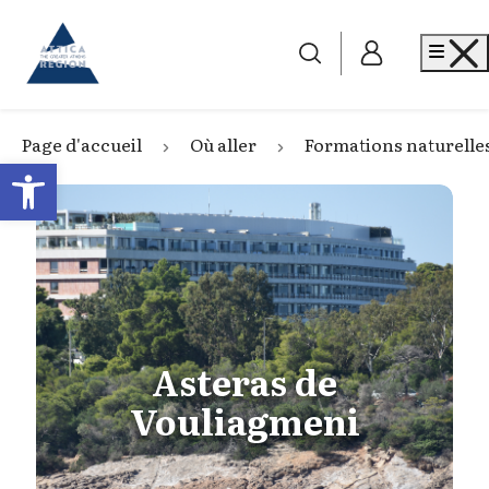
Go to home
Me
Page d'accueil
Où aller
Formations naturelle
Open toolbar
Asteras de
Vouliagmeni