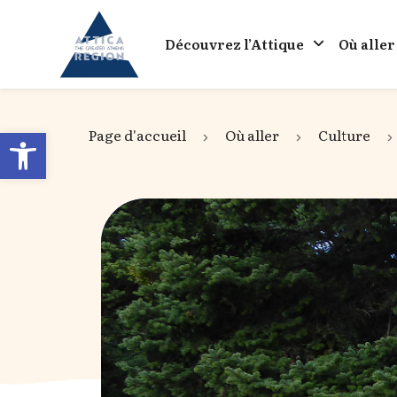
Go to home
Découvrez l’Attique
Où aller
Open toolbar
Page d'accueil
Où aller
Culture