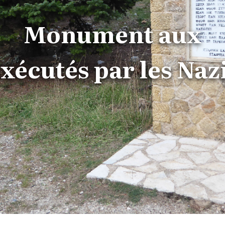
Monument aux
xécutés par les Naz