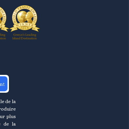
nt
le de la
roduire
ur plus
e de la