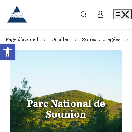
Go to home
Me
Page d'accueil
Où aller
Zones protégées
Open toolbar
Parc National de
Sounion